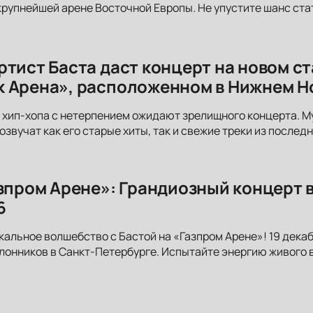
рупнейшей арене Восточной Европы. Не упустите шанс ста
ртист Баста даст концерт на новом с
 Арена», расположенном в Нижнем Н
хип-хопа с нетерпением ожидают зрелищного концерта. М
озвучат как его старые хиты, так и свежие треки из послед
азпром Арене»: Грандиозный концерт 
6
кальное волшебство с Бастой на «Газпром Арене»! 19 декаб
лонников в Санкт-Петербурге. Испытайте энергию живого 