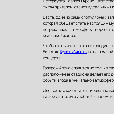
Петербурга, Газпром Арене. Этот ст
тысяч зрителей, станет идеальным м
Баста, один из самых популярных и в
которая обещает стать настоящим му
погружением в атмосферу творчества.
классикой жанра.
Чтобы стать частью этого грандиозн
билетах.
Купить билеты
на нашем сайт
концерта.
Газпром Арена славится не только св
расположение стадиона делает его до
событий года в уникальной атмосфер
Для тех, кто хочет гарантированно 
нашем сайте. Это удобный и надежны