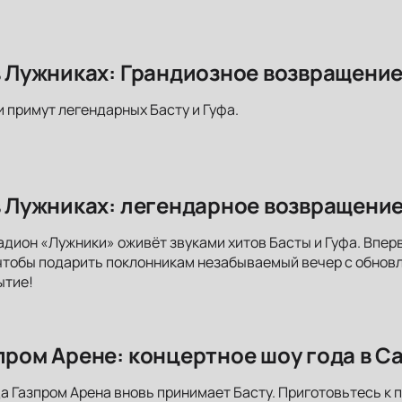
 в Лужниках: Грандиозное возвращени
и примут легендарных Басту и Гуфа.
 в Лужниках: легендарное возвращение
адион «Лужники» оживёт звуками хитов Басты и Гуфа. Впер
чтобы подарить поклонникам незабываемый вечер с обнов
ытие!
зпром Арене: концертное шоу года в С
да Газпром Арена вновь принимает Басту. Приготовьтесь 