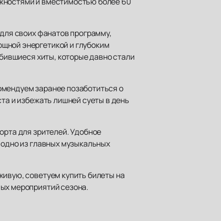
ожностями и вместимостью более 60
 для своих фанатов программу,
ощной энергетикой и глубоким
юбившиеся хиты, которые давно стали
омендуем заранее позаботиться о
та и избежать лишней суеты в день
орта для зрителей. Удобное
 одно из главных музыкальных
живую, советуем купить билеты на
мых мероприятий сезона.