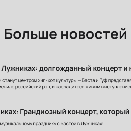
Больше новостей
 в Лужниках: долгожданный концерт и
 станут центром хип-хоп культуры — Баста и Гуф представя
енило российский рэп, и насладитесь живым выступление
никах: Грандиозный концерт, который
музыкальному празднику с Бастой в Лужниках!