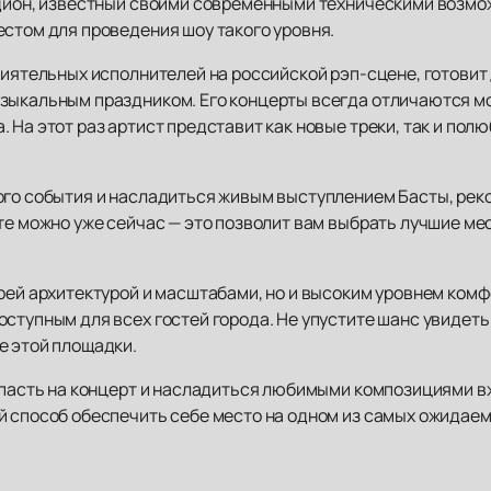
адион, известный своими современными техническими возм
естом для проведения шоу такого уровня.
лиятельных исполнителей на российской рэп-сцене, готовит
зыкальным праздником. Его концерты всегда отличаются м
 На этот раз артист представит как новые треки, так и пол
ого события и насладиться живым выступлением Басты, рек
е можно уже сейчас — это позволит вам выбрать лучшие мес
оей архитектурой и масштабами, но и высоким уровнем комф
ступным для всех гостей города. Не упустите шанс увидеть
е этой площадки.
попасть на концерт и насладиться любимыми композициями в
й способ обеспечить себе место на одном из самых ожидае