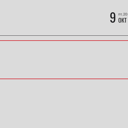
9
пт, 20
ОКТ