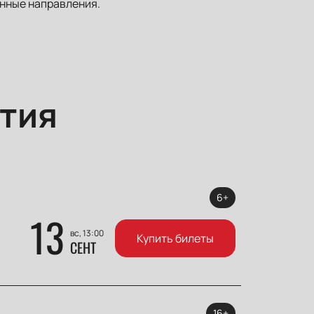
енные направления.
тия
6+
13
вс, 13:00
Купить билеты
СЕНТ
16+