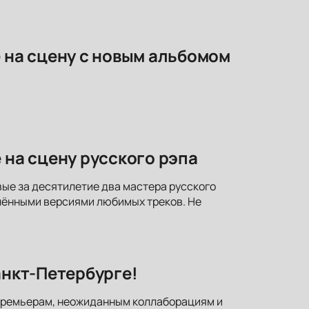
е на сцену с новым альбомом
 на сцену русского рэпа
вые за десятилетие два мастера русского
лёнными версиями любимых треков. Не
анкт-Петербурге!
к премьерам, неожиданным коллаборациям и