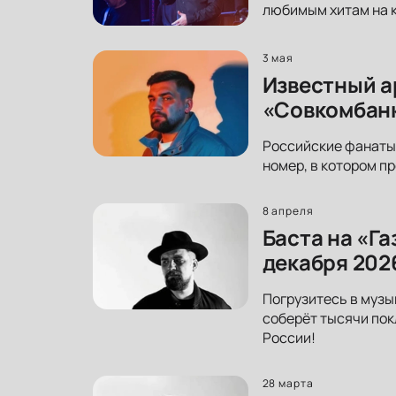
любимым хитам на к
3 мая
Известный а
«Совкомбанк
Российские фанаты 
номер, в котором пр
8 апреля
Баста на «Г
декабря 202
Погрузитесь в музы
соберёт тысячи пок
России!
28 марта