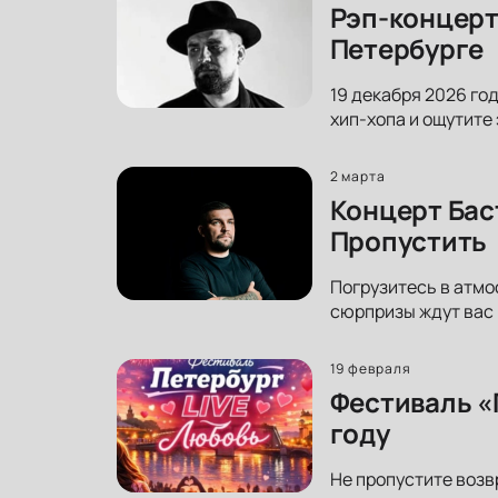
Рэп-концерт
Петербурге
19 декабря 2026 го
хип-хопа и ощутите
2 марта
Концерт Бас
Пропустить
Погрузитесь в атмо
сюрпризы ждут вас 
19 февраля
Фестиваль «
году
Не пропустите возв