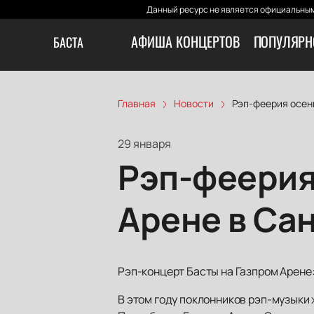
Данный ресурс не является официальным
АФИША КОНЦЕРТОВ
ПОПУЛЯРН
БАСТА
Главная
Новости
Рэп-феерия осени
29 января
Рэп-феерия
Арене в Са
Рэп-концерт Басты на Газпром Арене:
В этом году поклонников рэп-музыки