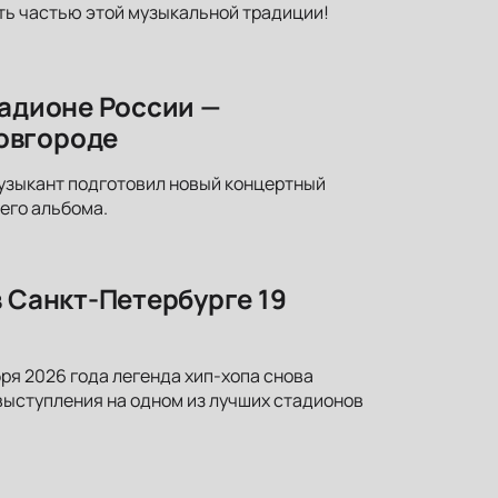
ть частью этой музыкальной традиции!
тадионе России —
овгороде
узыкант подготовил новый концертный
него альбома.
в Санкт-Петербурге 19
ря 2026 года легенда хип-хопа снова
выступления на одном из лучших стадионов