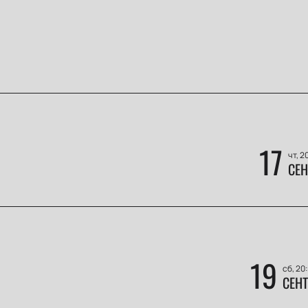
17
чт, 2
СЕН
19
сб, 20
СЕНТ