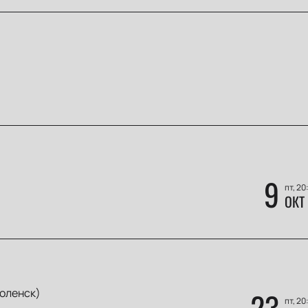
9
пт, 20
ОКТ
оленск)
23
пт, 20