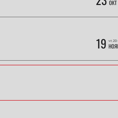
ОКТ
19
чт, 20
НОЯ