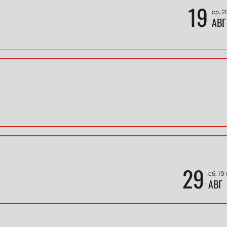
19
ср, 2
АВГ
29
сб, 19
АВГ