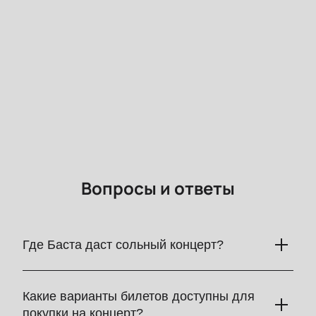
Вопросы и ответы
Где Баста даст сольный концерт?
Баста даст свой долгожданный сольный концерт на
грандиозной площадке — Газпром Арене. Это будет
Какие варианты билетов доступны для
масштабное шоу с лучшими хитами, живым звуком и
покупки на концерт?