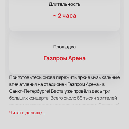
Длительность
~
2 часа
Площадка
Газпром Арена
Приготовьтесь снова пережить яркие музыкальные
впечатления на стадионе «Газпром Арена» в
Санкт-Петербурге! Баста уже провёл здесь три
больших концерта. Всего около 65 тысяч зрителей
посетили прошлые выступления рэпера в Северной
столице. 19 декабря 2026 года Баста даст здесь
Читать дальше...
грандиозный концерт. Билеты уже в продаже —
приобретите их заранее!