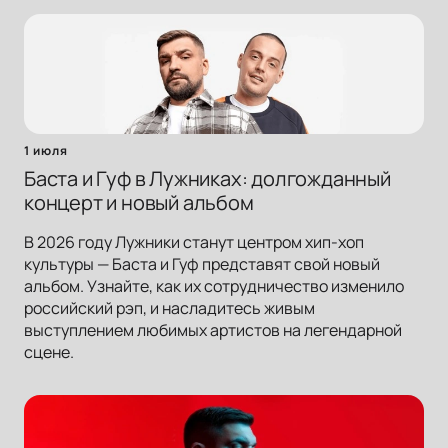
1 июля
Баста и Гуф в Лужниках: долгожданный
концерт и новый альбом
В 2026 году Лужники станут центром хип-хоп
культуры — Баста и Гуф представят свой новый
альбом. Узнайте, как их сотрудничество изменило
российский рэп, и насладитесь живым
выступлением любимых артистов на легендарной
сцене.