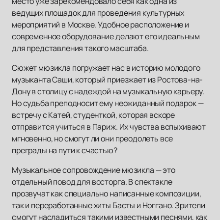
место уже зарекомендовало себя как одна из
ведущих площадок для проведения культурных
мероприятий в Москве. Удобное расположение и
современное оборудование делают его идеальным
для представления такого масштаба.
Сюжет мюзикла погружает нас в историю молодого
музыканта Саши, который приезжает из Ростова-на-
Дону в столицу с надеждой на музыкальную карьеру.
Но судьба преподносит ему неожиданный подарок —
встречу с Катей, студенткой, которая вскоре
отправится учиться в Париж. Их чувства вспыхивают
мгновенно, но смогут ли они преодолеть все
преграды на пути к счастью?
Музыкальное сопровождение мюзикла — это
отдельный повод для восторга. В спектакле
прозвучат как специально написанные композиции,
так и переработанные хиты Басты и Ноггано. Зрители
смогут насладиться такими известными песнями, как