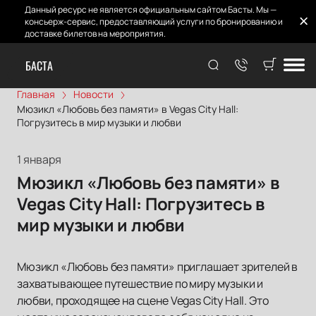
Данный ресурс не является официальным сайтом Басты. Мы —
консьерж-сервис, предоставляющий услуги по бронированию и
доставке билетов на мероприятия.
БАСТА
Главная
Новости
Мюзикл «Любовь без памяти» в Vegas City Hall:
Погрузитесь в мир музыки и любви
1 января
Мюзикл «Любовь без памяти» в
Vegas City Hall: Погрузитесь в
мир музыки и любви
Мюзикл «Любовь без памяти» приглашает зрителей в
захватывающее путешествие по миру музыки и
любви, проходящее на сцене Vegas City Hall. Это