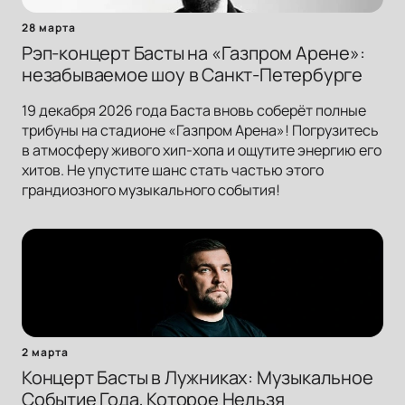
28 марта
Рэп-концерт Басты на «Газпром Арене»:
незабываемое шоу в Санкт-Петербурге
19 декабря 2026 года Баста вновь соберёт полные
трибуны на стадионе «Газпром Арена»! Погрузитесь
в атмосферу живого хип-хопа и ощутите энергию его
хитов. Не упустите шанс стать частью этого
грандиозного музыкального события!
2 марта
Концерт Басты в Лужниках: Музыкальное
Событие Года, Которое Нельзя