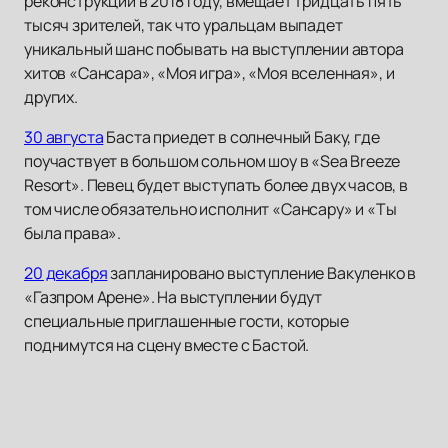
реконструкции в 2018 году, вмещает тридцать пять
тысяч зрителей, так что уральцам выпадет
уникальный шанс побывать на выступлении автора
хитов «Сансара», «Моя игра», «Моя вселенная», и
других.
30 августа
Баста приедет в солнечный Баку, где
поучаствует в большом сольном шоу в «Sea Breeze
Resort». Певец будет выступать более двух часов, в
том числе обязательно исполнит «Сансару» и «Ты
была права».
20 декабря
запланировано выступление Вакуленко в
«Газпром Арене». На выступлении будут
специальные приглашенные гости, которые
поднимутся на сцену вместе с Бастой.