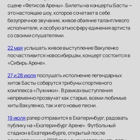
сцене «Фетисов Арены». Билеты на концерты Басты —
это настоящее шоу, которое сочетает в себе
безупречное звучание, живое обаяние талантливого
исполнителя, и особую атмосферу единения артиста
со своими слушателями.
22 мая
услышать живое выступление Вакуленко
посчастливится новосибирцам, концерт состоится в
«Сибирь Арене».
27 и 28 июля
послушать исполнение легендарных
хитов Басты соберутся трибуны спортивного
комплекса «Лужники». В рамках выступления
непременно прозвучат как старые, всеми любимые
хиты Вакуленко, так и его новые песни.
19 июля
рэпер отправится в Екатеринбург, радовать
публику на «Екатеринбург Арене». Футбольный
стадион в Екатеринбурге, открытый после