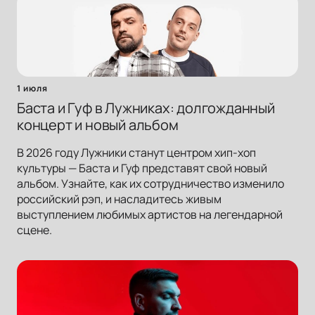
1 июля
Баста и Гуф в Лужниках: долгожданный
концерт и новый альбом
В 2026 году Лужники станут центром хип-хоп
культуры — Баста и Гуф представят свой новый
альбом. Узнайте, как их сотрудничество изменило
российский рэп, и насладитесь живым
выступлением любимых артистов на легендарной
сцене.