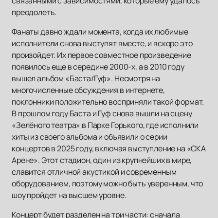
связанными с зависимостями, которые ему удалось
преодолеть.
Фанаты давно ждали момента, когда их любимые
исполнители снова выступят вместе, и вскоре это
произойдет. Их первое совместное произведение
появилось еще в середине 2000-х, а в 2010 году
вышел альбом «Баста/Гуф». Несмотря на
многочисленные обсуждения в интернете,
поклонники положительно восприняли такой формат.
В прошлом году Баста и Гуф снова вышли на сцену
«Зелёного театра» в Парке Горького, где исполнили
хиты из своего альбома и объявили о серии
концертов в 2025 году, включая выступление на «СКА
Арене». Этот стадион, один из крупнейших в мире,
славится отличной акустикой и современным
оборудованием, поэтому можно быть уверенным, что
шоу пройдет на высшем уровне.
Концерт будет разделен на три части: сначала