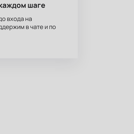
каждом шаге
до входа на
держим в чате и по