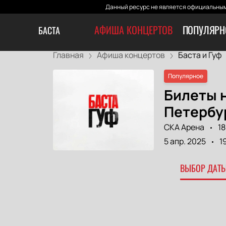
Данный ресурс не является официальным
АФИША КОНЦЕРТОВ
ПОПУЛЯРН
БАСТА
Главная
Афиша концертов
Баста и Гуф
Популярное
Билеты н
Петербу
СКА Арена
18
5 апр. 2025
1
ВЫБОР ДАТЫ