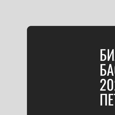
БИ
БА
20
ПЕ