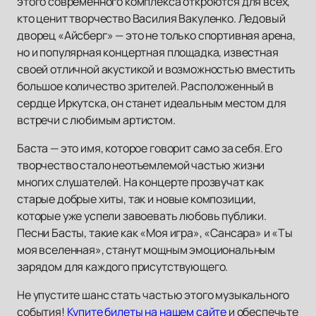
этого современного комплекса откроются для всех,
кто ценит творчество Василия Вакуленко. Ледовый
дворец «Айсберг» — это не только спортивная арена,
но и популярная концертная площадка, известная
своей отличной акустикой и возможностью вместить
большое количество зрителей. Расположенный в
сердце Иркутска, он станет идеальным местом для
встречи с любимым артистом.
Баста — это имя, которое говорит само за себя. Его
творчество стало неотъемлемой частью жизни
многих слушателей. На концерте прозвучат как
старые добрые хиты, так и новые композиции,
которые уже успели завоевать любовь публики.
Песни Басты, такие как «Моя игра», «Сансара» и «Ты
моя вселенная», станут мощным эмоциональным
зарядом для каждого присутствующего.
Не упустите шанс стать частью этого музыкального
события!
Купите билеты на нашем сайте
и обеспечьте