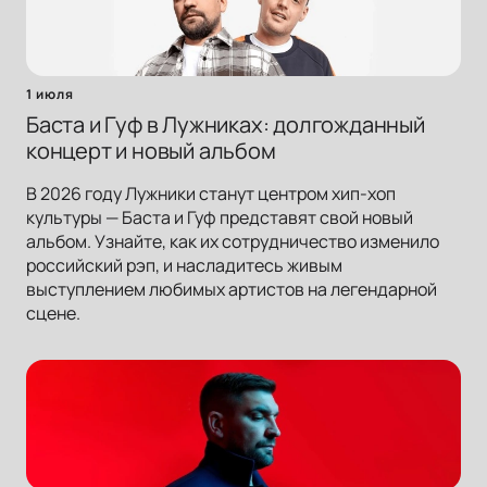
1 июля
Баста и Гуф в Лужниках: долгожданный
концерт и новый альбом
В 2026 году Лужники станут центром хип-хоп
культуры — Баста и Гуф представят свой новый
альбом. Узнайте, как их сотрудничество изменило
российский рэп, и насладитесь живым
выступлением любимых артистов на легендарной
сцене.