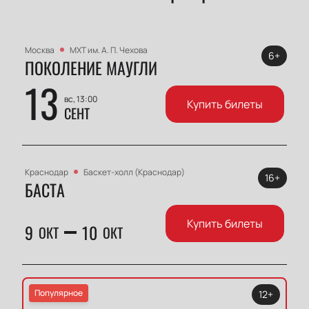
одного из самых любимых артистов страны!
Москва
МХТ им. А. П. Чехова
6+
ПОКОЛЕНИЕ МАУГЛИ
13
вс, 13:00
Купить билеты
СЕНТ
Краснодар
Баскет-холл (Краснодар)
16+
БАСТА
Купить билеты
9
10
ОКТ
ОКТ
Популярное
12+