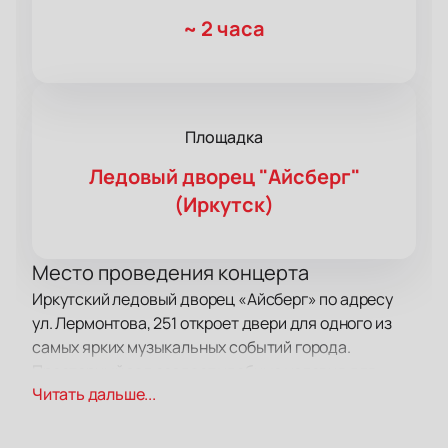
~
2 часа
Площадка
Ледовый дворец "Айсберг"
(Иркутск)
Место проведения концерта
Иркутский ледовый дворец «Айсберг» по адресу
ул. Лермонтова, 251 откроет двери для одного из
самых ярких музыкальных событий города.
Просторный зал создает удобные условия для
Читать дальше...
гостей и обеспечивает отличную акустику.
О концерте