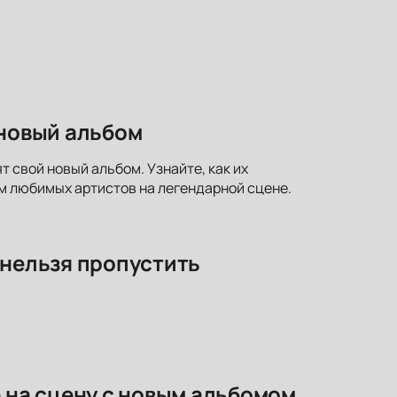
 новый альбом
т свой новый альбом. Узнайте, как их
м любимых артистов на легендарной сцене.
 нельзя пропустить
е на сцену с новым альбомом