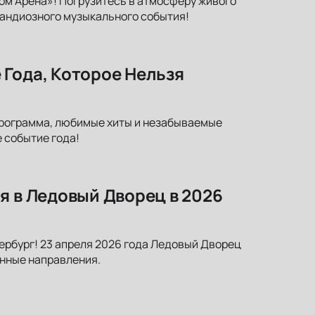
ром Арена»! Погрузитесь в атмосферу живого
грандиозного музыкального события!
 Года, Которое Нельзя
программа, любимые хиты и незабываемые
 событие года!
я в Ледовый Дворец в 2026
ербург! 23 апреля 2026 года Ледовый Дворец
енные направления.