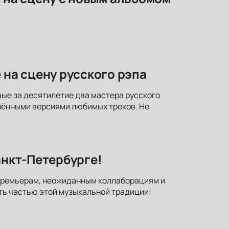
 на сцену русского рэпа
вые за десятилетие два мастера русского
лёнными версиями любимых треков. Не
анкт-Петербурге!
к премьерам, неожиданным коллаборациям и
ть частью этой музыкальной традиции!