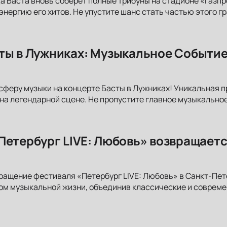
да Баста вновь соберёт полные трибуны на стадионе «Газп
 энергию его хитов. Не упустите шанс стать частью этого 
ты в Лужниках: Музыкальное Событие
сферу музыки на концерте Басты в Лужниках! Уникальная 
на легендарной сцене. Не пропустите главное музыкальное
Петербург LIVE: Любовь» возвращаетс
ращение фестиваля «Петербург LIVE: Любовь» в Санкт-Пет
ом музыкальной жизни, объединив классические и соврем