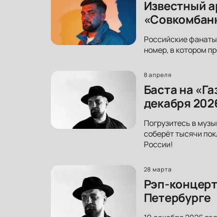
Известный а
«Совкомбанк
Российские фанаты 
номер, в котором пр
8 апреля
Баста на «Г
декабря 202
Погрузитесь в музы
соберёт тысячи пок
России!
28 марта
Рэп-концерт
Петербурге