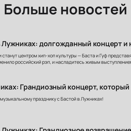
Больше новостей
 в Лужниках: долгожданный концерт и
 станут центром хип-хоп культуры — Баста и Гуф представя
енило российский рэп, и насладитесь живым выступление
никах: Грандиозный концерт, который
музыкальному празднику с Бастой в Лужниках!
 в Лужниках: Грандиозное возвращени