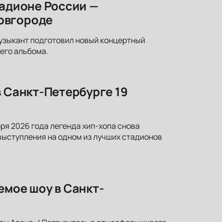
тадионе России —
овгороде
узыкант подготовил новый концертный
него альбома.
в Санкт-Петербурге 19
ря 2026 года легенда хип-хопа снова
выступления на одном из лучших стадионов
емое шоу в Санкт-