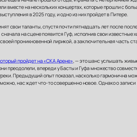
или вместе на нескольких концертах, которые прошли с бол
ступления в 2025 году, и одно из них пройдет в Питере.
инят свои таланты, спустя почти пятнадцать лет после пос
: сначала на сцене появится Гуф, исполнив свои известные 
своей проникновенной лирикой, а заключительная часть ста
который пройдет на «СКА Арене»
, — это шанс услышать жив
они преодолели, впереди у Басты и Гуфа множество совместн
треки. Предыдущий опыт показал, насколько гармонична мо
озможно, нас ждет что-то совершенно новое. Однако о записи