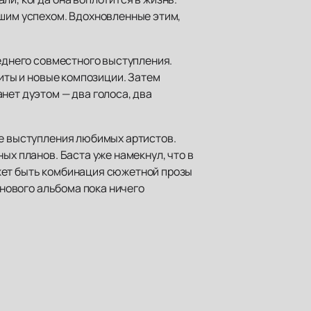
ьшим успехом. Вдохновленные этим,
леднего совместного выступления.
хиты и новые композиции. Затем
нет дуэтом — два голоса, два
ые выступления любимых артистов.
ых планов. Баста уже намекнул, что в
жет быть комбинация сюжетной прозы
 нового альбома пока ничего