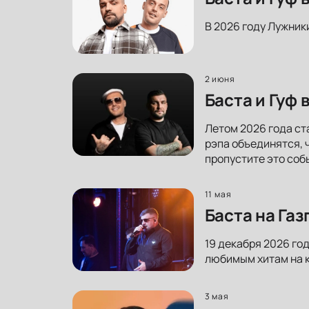
В 2026 году Лужник
2 июня
Баста и Гуф
Летом 2026 года ст
рэпа объединятся, 
пропустите это соб
11 мая
Баста на Га
19 декабря 2026 го
любимым хитам на к
3 мая