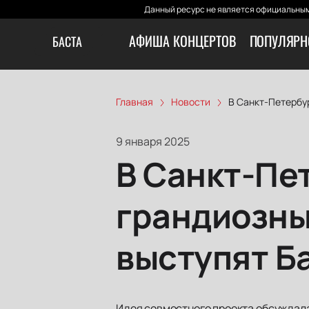
Данный ресурс не является официальным
АФИША КОНЦЕРТОВ
ПОПУЛЯРН
БАСТА
Главная
Новости
В Санкт-Петербур
9 января 2025
В Санкт-Пе
грандиозны
выступят Ба
Идея совместного проекта обсуждалас