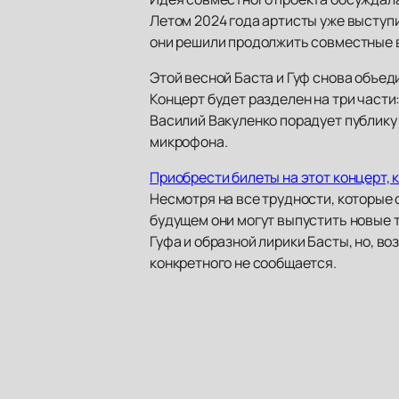
Летом 2024 года артисты уже выступ
они решили продолжить совместные вы
Этой весной Баста и Гуф снова объед
Концерт будет разделен на три части
Василий Вакуленко порадует публику 
микрофона.
Приобрести билеты на этот концерт, 
Несмотря на все трудности, которые 
будущем они могут выпустить новые 
Гуфа и образной лирики Басты, но, в
конкретного не сообщается.