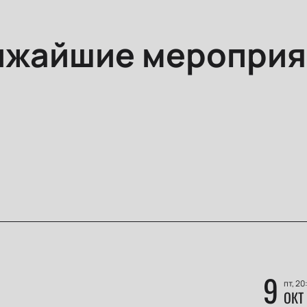
ижайшие мероприя
9
пт, 20
ОКТ