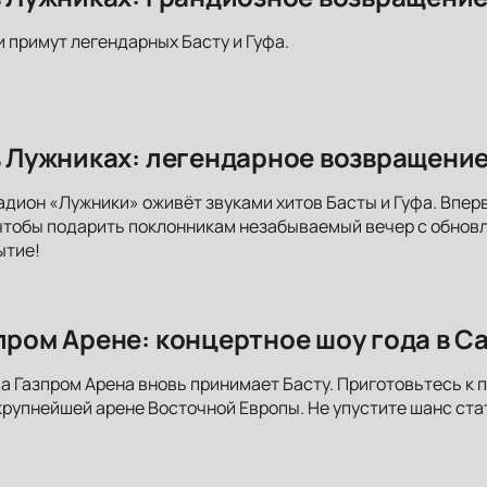
и примут легендарных Басту и Гуфа.
 в Лужниках: легендарное возвращение
адион «Лужники» оживёт звуками хитов Басты и Гуфа. Впер
чтобы подарить поклонникам незабываемый вечер с обнов
ытие!
зпром Арене: концертное шоу года в С
да Газпром Арена вновь принимает Басту. Приготовьтесь 
рупнейшей арене Восточной Европы. Не упустите шанс ста