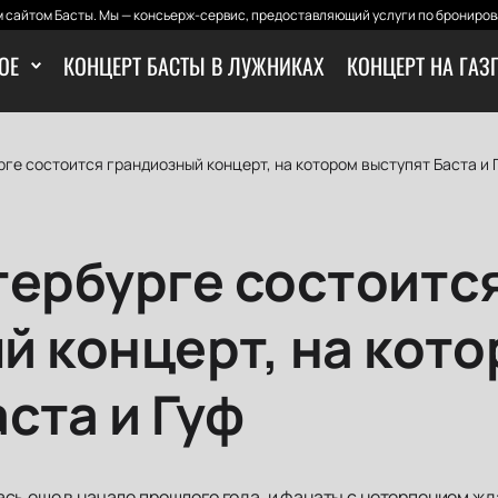
 сайтом Басты. Мы — консьерж-сервис, предоставляющий услуги по бронирова
ОЕ
КОНЦЕРТ БАСТЫ В ЛУЖНИКАХ
КОНЦЕРТ НА ГАЗ
ге состоится грандиозный концерт, на котором выступят Баста и 
тербурге состоитс
й концерт, на кот
ста и Гуф
ь еще в начале прошлого года, и фанаты с нетерпением жда