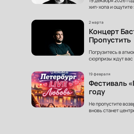
19 декабря 2026 го
хип-хопа и ощутите
2 марта
Концерт Бас
Пропустить
Погрузитесь в атмо
сюрпризы ждут вас 
19 февраля
Фестиваль «
году
Не пропустите возв
вновь станет центр