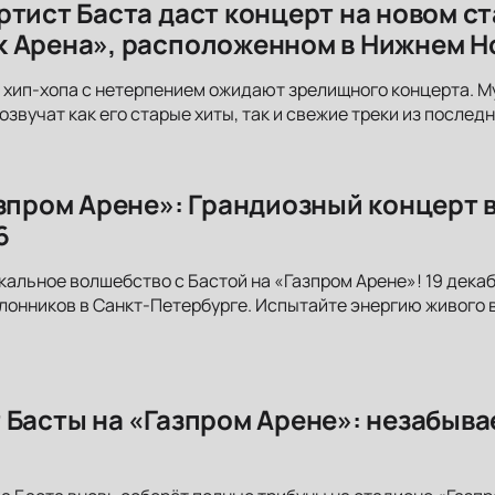
ртист Баста даст концерт на новом с
 Арена», расположенном в Нижнем Н
хип-хопа с нетерпением ожидают зрелищного концерта. М
озвучат как его старые хиты, так и свежие треки из послед
азпром Арене»: Грандиозный концерт 
6
кальное волшебство с Бастой на «Газпром Арене»! 19 декаб
лонников в Санкт-Петербурге. Испытайте энергию живого 
 Басты на «Газпром Арене»: незабыва