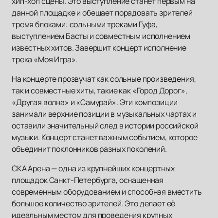
хип-хоп сцены. Это выступление станет первым на
данной площадке и обещает порадовать зрителей
тремя блоками: сольными треками Гуфа,
выступлением Басты и совместным исполнением
известных хитов. Завершит концерт исполнение
трека «Моя Игра».
На концерте прозвучат как сольные произведения,
так и совместные хиты, такие как «Город Дорог»,
«Другая волна» и «Самурай». Эти композиции
занимали верхние позиции в музыкальных чартах и
оставили значительный след в истории российской
музыки. Концерт станет важным событием, которое
объединит поклонников разных поколений.
СКА Арена — одна из крупнейших концертных
площадок Санкт-Петербурга, оснащенная
современным оборудованием и способная вместить
большое количество зрителей. Это делает её
идеальным местом для проведения крупных