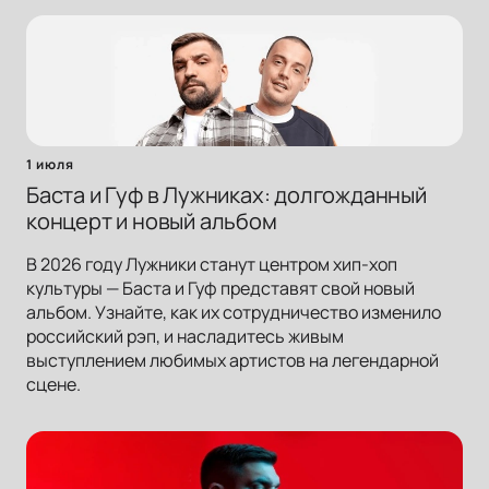
1 июля
Баста и Гуф в Лужниках: долгожданный
концерт и новый альбом
В 2026 году Лужники станут центром хип-хоп
культуры — Баста и Гуф представят свой новый
альбом. Узнайте, как их сотрудничество изменило
российский рэп, и насладитесь живым
выступлением любимых артистов на легендарной
сцене.