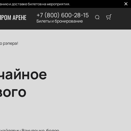
нию и доставке билетов на мероприятия.
+7 (800) 600-28-15
ПРОМ АРЕНЕ
Билеты и бронирование
о рэпера!
ычайное
вого
ихайлович Вакуленко, более