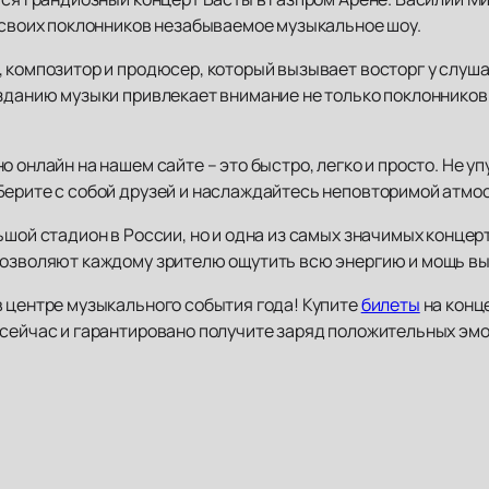
я своих поклонников незабываемое музыкальное шоу.
 композитор и продюсер, который вызывает восторг у слуша
озданию музыки привлекает внимание не только поклонников
 онлайн на нашем сайте – это быстро, легко и просто. Не у
Берите с собой друзей и наслаждайтесь неповторимой атмо
ьшой стадион в России, но и одна из самых значимых концер
позволяют каждому зрителю ощутить всю энергию и мощь в
в центре музыкального события года! Купите
билеты
на конце
сейчас и гарантировано получите заряд положительных эмоц