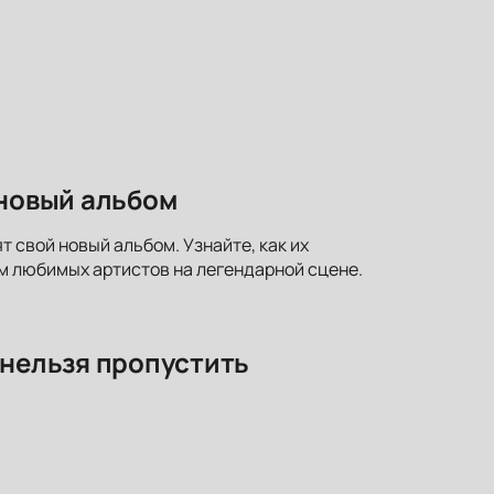
 новый альбом
т свой новый альбом. Узнайте, как их
м любимых артистов на легендарной сцене.
 нельзя пропустить