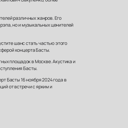
телей различных жанров. Его
 рэпа, но и музыкальных ценителей
пустите шанс стать частью этого
сферой концерта Басты.
тных площадок в Москве. Акустика и
ыступления Басты.
рт Басты 16 ноября 2024 года в
ий от встречи с ярким и