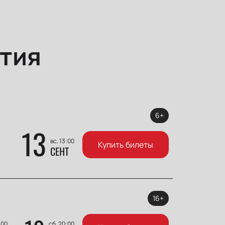
тия
6+
13
вс, 13:00
Купить билеты
СЕНТ
16+
:00
сб, 20:00