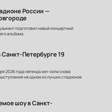
тадионе России —
овгороде
узыкант подготовил новый концертный
него альбома.
в Санкт-Петербурге 19
ря 2026 года легенда хип-хопа снова
выступления на одном из лучших стадионов
емое шоу в Санкт-