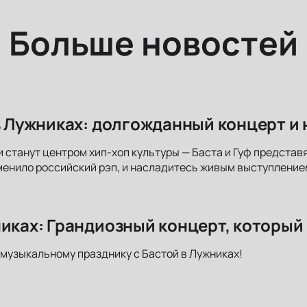
Больше новостей
 в Лужниках: долгожданный концерт и
 станут центром хип-хоп культуры — Баста и Гуф представя
енило российский рэп, и насладитесь живым выступление
никах: Грандиозный концерт, который
музыкальному празднику с Бастой в Лужниках!