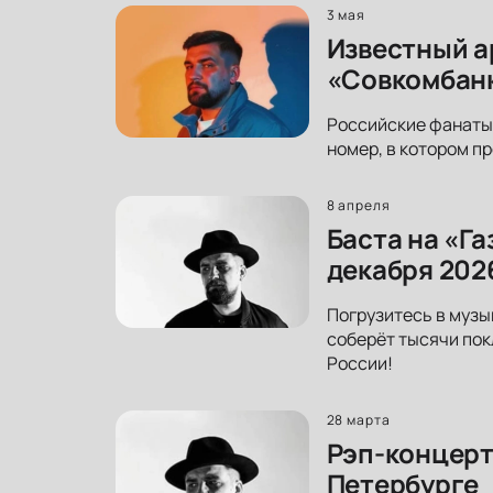
3 мая
Известный а
«Совкомбанк
Российские фанаты 
номер, в котором пр
8 апреля
Баста на «Г
декабря 202
Погрузитесь в музы
соберёт тысячи пок
России!
28 марта
Рэп-концерт
Петербурге