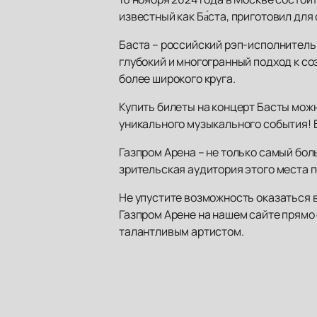
известный как Ба́ста, приготовил дл
Баста – российский рэп-исполнитель,
глубокий и многогранный подход к с
более широкого круга.
Купить билеты на концерт Басты можно
уникального музыкального события! 
Газпром Арена – не только самый бол
зрительская аудитория этого места 
Не упустите возможность оказаться 
Газпром Арене на нашем сайте прямо 
талантливым артистом.