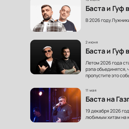
Баста и Гуф
В 2026 году Лужник
2 июня
Баста и Гуф
Летом 2026 года ст
рэпа объединятся, 
пропустите это соб
11 мая
Баста на Га
19 декабря 2026 го
любимым хитам на к