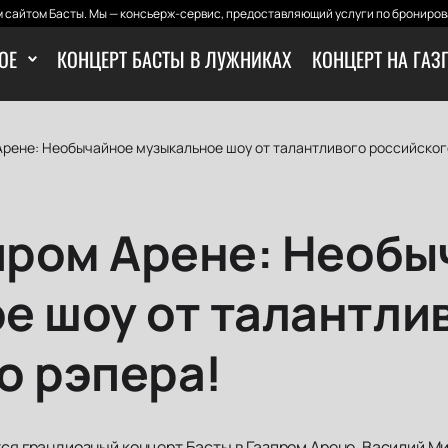
 сайтом Басты. Мы — консьерж-сервис, предоставляющий услуги по бронирова
ОЕ
КОНЦЕРТ БАСТЫ В ЛУЖНИКАХ
КОНЦЕРТ НА ГАЗ
Арене: Необычайное музыкальное шоу от талантливого российског
зпром Арене: Необ
е шоу от талантли
о рэпера!
тся грандиозный концерт Басты в Газпром Арене. Василий М