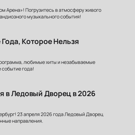
ром Арена»! Погрузитесь в атмосферу живого
грандиозного музыкального события!
 Года, Которое Нельзя
программа, любимые хиты и незабываемые
 событие года!
я в Ледовый Дворец в 2026
ербург! 23 апреля 2026 года Ледовый Дворец
енные направления.