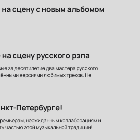
е на сцену с новым альбомом
 на сцену русского рэпа
вые за десятилетие два мастера русского
лёнными версиями любимых треков. Не
анкт-Петербурге!
к премьерам, неожиданным коллаборациям и
ть частью этой музыкальной традиции!