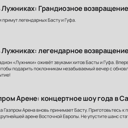
 в Лужниках: Грандиозное возвращени
и примут легендарных Басту и Гуфа.
 в Лужниках: легендарное возвращение
адион «Лужники» оживёт звуками хитов Басты и Гуфа. Впер
чтобы подарить поклонникам незабываемый вечер с обнов
ытие!
зпром Арене: концертное шоу года в С
да Газпром Арена вновь принимает Басту. Приготовьтесь 
рупнейшей арене Восточной Европы. Не упустите шанс ста