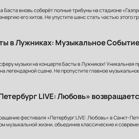
да Баста вновь соберёт полные трибуны на стадионе «Газп
 энергию его хитов. Не упустите шанс стать частью этого 
ты в Лужниках: Музыкальное Событие
сферу музыки на концерте Басты в Лужниках! Уникальная 
на легендарной сцене. Не пропустите главное музыкальное
Петербург LIVE: Любовь» возвращаетс
ращение фестиваля «Петербург LIVE: Любовь» в Санкт-Пет
ом музыкальной жизни, объединив классические и соврем