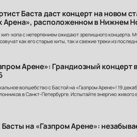
ртист Баста даст концерт на новом с
 Арена», расположенном в Нижнем Н
хип-хопа с нетерпением ожидают зрелищного концерта. М
озвучат как его старые хиты, так и свежие треки из послед
азпром Арене»: Грандиозный концерт 
6
кальное волшебство с Бастой на «Газпром Арене»! 19 декаб
лонников в Санкт-Петербурге. Испытайте энергию живого 
 Басты на «Газпром Арене»: незабыва