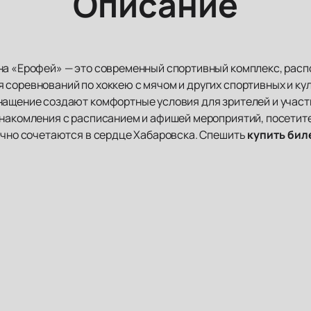
Описание
на «Ерофей» — это современный спортивный комплекс, расп
 соревнований по хоккею с мячом и других спортивных и к
нащение создают комфортные условия для зрителей и участ
знакомления с расписанием и афишей мероприятий, посетите
нично сочетаются в сердце Хабаровска. Спешить
купить бил