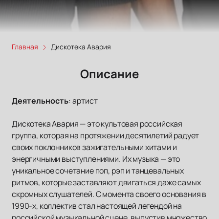
Главная
Дискотека Авария
Описание
Деятельность
:
артист
Дискотека Авария — это культовая российская
группа, которая на протяжении десятилетий радует
своих поклонников зажигательными хитами и
энергичными выступлениями. Их музыка — это
уникальное сочетание поп, рэп и танцевальных
ритмов, которые заставляют двигаться даже самых
скромных слушателей. С момента своего основания в
1990-х, коллектив стал настоящей легендой на
российской музыкальной сцене, выпустив множество