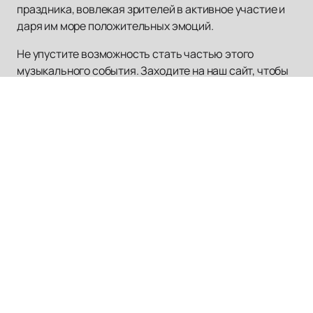
праздника, вовлекая зрителей в активное участие и
даря им море положительных эмоций.
Не упустите возможность стать частью этого
музыкального события. Заходите на наш сайт, чтобы
ознакомиться с расписанием концертов и афишей, и
приобретайте билеты на Дискотека Авария уже
сегодня!
Наверх
БАСТА