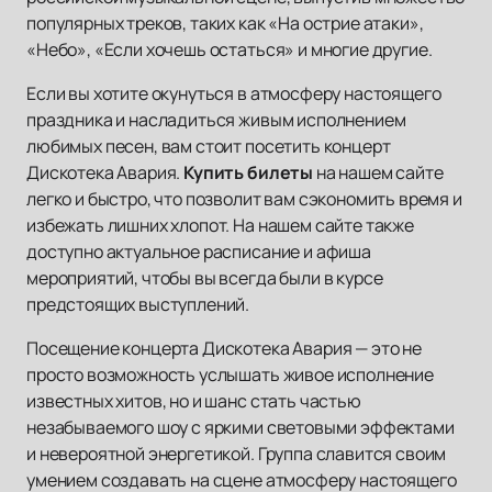
популярных треков, таких как «На острие атаки»,
«Небо», «Если хочешь остаться» и многие другие.
Если вы хотите окунуться в атмосферу настоящего
праздника и насладиться живым исполнением
любимых песен, вам стоит посетить концерт
Дискотека Авария.
Купить билеты
на нашем сайте
легко и быстро, что позволит вам сэкономить время и
избежать лишних хлопот. На нашем сайте также
доступно актуальное расписание и афиша
мероприятий, чтобы вы всегда были в курсе
предстоящих выступлений.
Посещение концерта Дискотека Авария — это не
просто возможность услышать живое исполнение
известных хитов, но и шанс стать частью
незабываемого шоу с яркими световыми эффектами
и невероятной энергетикой. Группа славится своим
умением создавать на сцене атмосферу настоящего