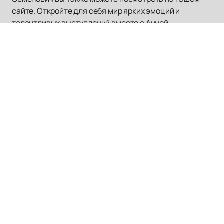
сайте. Откройте для себя мир ярких эмоций и
талантливых выступлений вместе с Анной
Семенович!
Наверх
БАСТА
Афиша концертов
О нас
Оплата и доставка