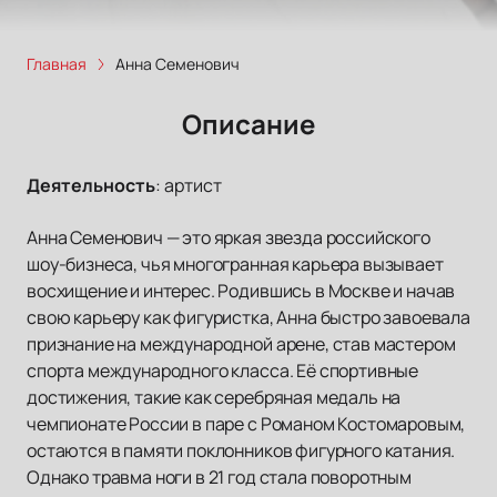
Главная
Анна Семенович
Описание
Деятельность
:
артист
Анна Семенович — это яркая звезда российского
шоу-бизнеса, чья многогранная карьера вызывает
восхищение и интерес. Родившись в Москве и начав
свою карьеру как фигуристка, Анна быстро завоевала
признание на международной арене, став мастером
спорта международного класса. Её спортивные
достижения, такие как серебряная медаль на
чемпионате России в паре с Романом Костомаровым,
остаются в памяти поклонников фигурного катания.
Однако травма ноги в 21 год стала поворотным