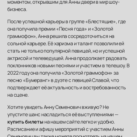
моментом, открывшим для Анны двери в мир шоу-
бизнеса.
После успешной карьеры в группе «Блестящие», где
она получила премии «Песня года» и «Золотой
граммофон», Анна решила сосредоточиться на
сольной карьере. Её харизма и талант позволили ей
стать не только популярной певицей, но и успешной
актрисой и телеведущей. Анна продолжает радовать
поклонников новыми песнями и участием в телешоу. В
2022 году она получила «Золотой граммофон» за
песню «Бумеранг» в дуэте с певицей Славой, что
подтверждает её актуальность и востребованность
на сцене.
Хотите увидеть Анну Семенович вживую? Не
упустите шанс насладиться её выступлениями —
купить билеты
на нашем сайте легко и удобно.
Расписание и афишу мероприятий с участием Анны
Семенович вы также можете посмотреть на нашем