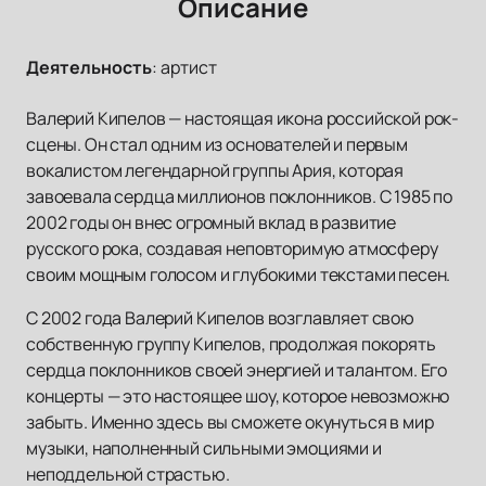
Описание
Деятельность
:
артист
Валерий Кипелов — настоящая икона российской рок-
сцены. Он стал одним из основателей и первым
вокалистом легендарной группы Ария, которая
завоевала сердца миллионов поклонников. С 1985 по
2002 годы он внес огромный вклад в развитие
русского рока, создавая неповторимую атмосферу
своим мощным голосом и глубокими текстами песен.
С 2002 года Валерий Кипелов возглавляет свою
собственную группу Кипелов, продолжая покорять
сердца поклонников своей энергией и талантом. Его
концерты — это настоящее шоу, которое невозможно
забыть. Именно здесь вы сможете окунуться в мир
музыки, наполненный сильными эмоциями и
неподдельной страстью.