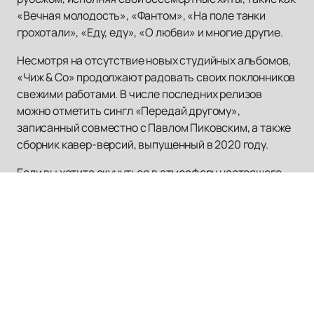
«Вечная молодость», «Фантом», «На поле танки
грохотали», «Еду, еду», «О любви» и многие другие.
Несмотря на отсутствие новых студийных альбомов,
«Чиж & Co» продолжают радовать своих поклонников
свежими работами. В числе последних релизов
можно отметить сингл «Передай другому»,
записанный совместно с Павлом Пиковским, а также
сборник кавер-версий, выпущенный в 2020 году.
Если вы хотите окунуться в атмосферу настоящего
русского рока и насладиться живым выступлением
группы «Чиж & Co»,
купить билеты
на нашем сайте
можно легко и быстро. Все актуальное расписание
концертов и афишу вы также найдете у нас. Не
упустите шанс увидеть легендарную группу вживую и
стать частью их музыкальной истории.