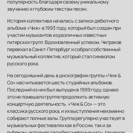
популярность благодаря своему уникальному
звучанию и глубоким текстам песен.
История коллектива началась с записи дебютного
альбома «Чиж» в 1993 году, который был создан при
участии музыкантов из различных известных
питерских групп. Вдохновленный успехом, Чиграков
переехал в Санкт-Петербург и собрал собственный
музыкальный коллектив, который стал символом
русского рока.
На сегодняшний день в дискографии группы «Чиж &
Co» насчитывается шесть студийных альбомов.
Последний из них был выпущен в 1999 году, однако
это не помешало группе продолжить активную
концертную деятельность. «Чиж & Co» — это
классика русского рока, и их выступления неизменно
собирают полные залы. Группа регулярно участвует в
музыкальных фестивалях как в России, так и за
рубежом, исполняя свои бессмертные хиты, такие как