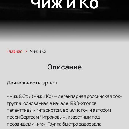
Чиж и Ко
Главная
Чиж и Ко
Описание
Деятельность
:
артист
«Чиж & Co» (Чиж и Ко) — легендарная российская рок-
группа, основанная в начале 1990-х годов
талантливым гитаристом, вокалистом и автором
песен Сергеем Чиграковым, известным под
прозвищем «Чиж». Группа быстро завоевала