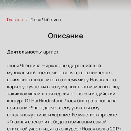
Главная
Люся Чеботина
Описание
Деятельность
:
артист
Люся Чеботина — яркая звезда российской
музыкальной сцены, чье творчество привлекает
внимание поклонников по всему миру. Начав свою
карьеру с участия в популярных телевизионных шоу,
таких как украинская версия «Голос» и индийский
конкурс Dil Hai Hindustani, Люся быстро завоевала
признание благодаря своему уникальному
вокальному стилю и харизме. Её участие в проекте
«Главная сцена» и победа в номинации самой
стильной участницы на конкурсе «Новая волна 2017»