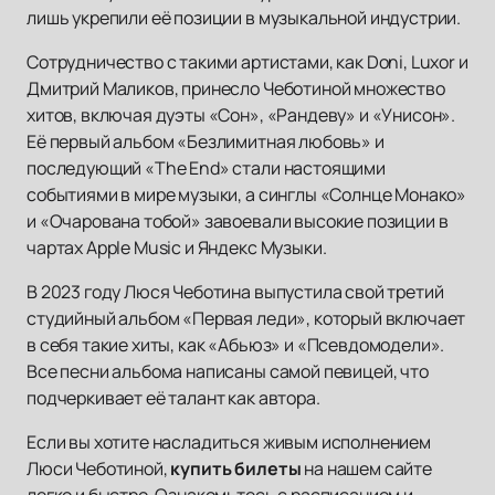
лишь укрепили её позиции в музыкальной индустрии.
Сотрудничество с такими артистами, как Doni, Luxor и
Дмитрий Маликов, принесло Чеботиной множество
хитов, включая дуэты «Сон», «Рандеву» и «Унисон».
Её первый альбом «Безлимитная любовь» и
последующий «The End» стали настоящими
событиями в мире музыки, а синглы «Солнце Монако»
и «Очарована тобой» завоевали высокие позиции в
чартах Apple Music и Яндекс Музыки.
В 2023 году Люся Чеботина выпустила свой третий
студийный альбом «Первая леди», который включает
в себя такие хиты, как «Абьюз» и «Псевдомодели».
Все песни альбома написаны самой певицей, что
подчеркивает её талант как автора.
Если вы хотите насладиться живым исполнением
Люси Чеботиной,
купить билеты
на нашем сайте
легко и быстро. Ознакомьтесь с расписанием и