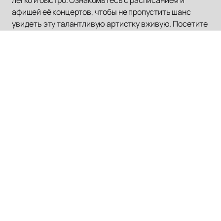
афишей её концертов, чтобы не пропустить шанс
увидеть эту талантливую артистку вживую. Посетите
наш сайт для получения актуальной информации и
наслаждайтесь музыкой Люси Чеботиной.
Наверх
БАСТА
Афиша концертов
О нас