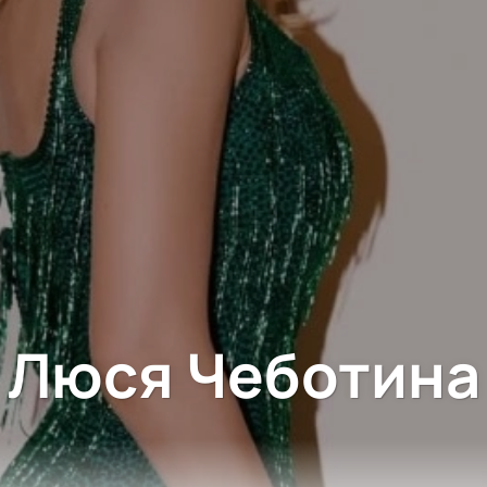
Люся Чеботина