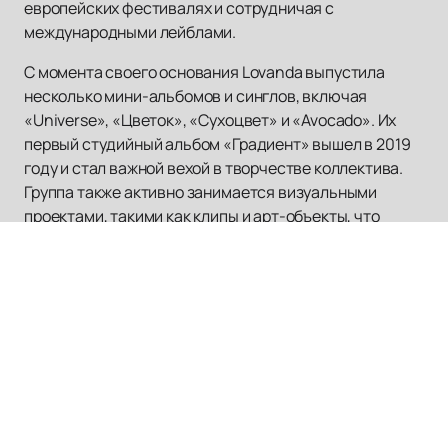
европейских фестивалях и сотрудничая с
международными лейблами.
С момента своего основания Lovanda выпустила
несколько мини-альбомов и синглов, включая
«Universe», «Цветок», «Сухоцвет» и «Avocado». Их
первый студийный альбом «Градиент» вышел в 2019
году и стал важной вехой в творчестве коллектива.
Группа также активно занимается визуальными
проектами, такими как клипы и арт-объекты, что
делает их творчество еще более многогранным.
Не упустите возможность стать частью
музыкального путешествия с группой Lovanda.
Посетите наш сайт, чтобы узнать больше о
предстоящих концертах и приобрести билеты.