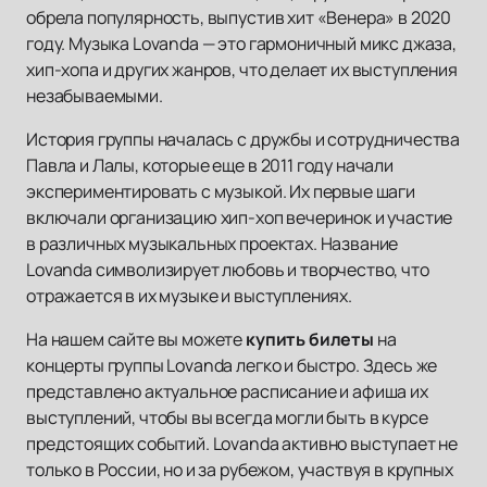
обрела популярность, выпустив хит «Венера» в 2020
году. Музыка Lovanda — это гармоничный микс джаза,
хип-хопа и других жанров, что делает их выступления
незабываемыми.
История группы началась с дружбы и сотрудничества
Павла и Лалы, которые еще в 2011 году начали
экспериментировать с музыкой. Их первые шаги
включали организацию хип-хоп вечеринок и участие
в различных музыкальных проектах. Название
Lovanda символизирует любовь и творчество, что
отражается в их музыке и выступлениях.
На нашем сайте вы можете
купить билеты
на
концерты группы Lovanda легко и быстро. Здесь же
представлено актуальное расписание и афиша их
выступлений, чтобы вы всегда могли быть в курсе
предстоящих событий. Lovanda активно выступает не
только в России, но и за рубежом, участвуя в крупных