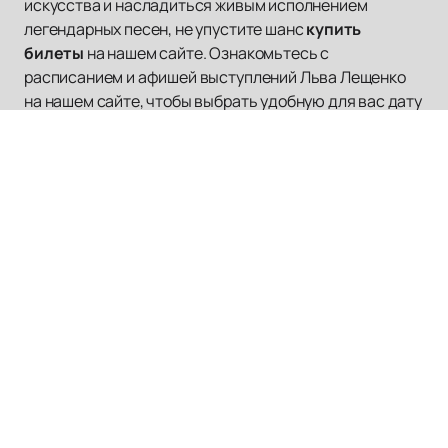
искусства и насладиться живым исполнением
легендарных песен, не упустите шанс
купить
билеты
на нашем сайте. Ознакомьтесь с
расписанием и афишей выступлений Льва Лещенко
на нашем сайте, чтобы выбрать удобную для вас дату
и место. Не пропустите возможность стать частью
волшебного мира музыки и искусства, созданного
этим выдающимся артистом.
Наверх
БАСТА