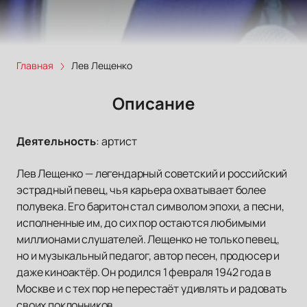
Главная
Лев Лещенко
Описание
Деятельность
:
артист
Лев Лещенко — легендарный советский и российский
эстрадный певец, чья карьера охватывает более
полувека. Его баритон стал символом эпохи, а песни,
исполненные им, до сих пор остаются любимыми
миллионами слушателей. Лещенко не только певец,
но и музыкальный педагог, автор песен, продюсер и
даже киноактёр. Он родился 1 февраля 1942 года в
Москве и с тех пор не перестаёт удивлять и радовать
своих поклонников.