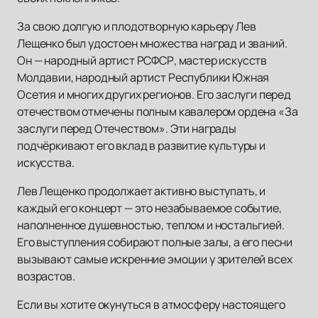
За свою долгую и плодотворную карьеру Лев
Лещенко был удостоен множества наград и званий.
Он — народный артист РСФСР, мастер искусств
Молдавии, народный артист Республики Южная
Осетия и многих других регионов. Его заслуги перед
отечеством отмечены полным кавалером ордена «За
заслуги перед Отечеством». Эти награды
подчёркивают его вклад в развитие культуры и
искусства.
Лев Лещенко продолжает активно выступать, и
каждый его концерт — это незабываемое событие,
наполненное душевностью, теплом и ностальгией.
Его выступления собирают полные залы, а его песни
вызывают самые искренние эмоции у зрителей всех
возрастов.
Если вы хотите окунуться в атмосферу настоящего