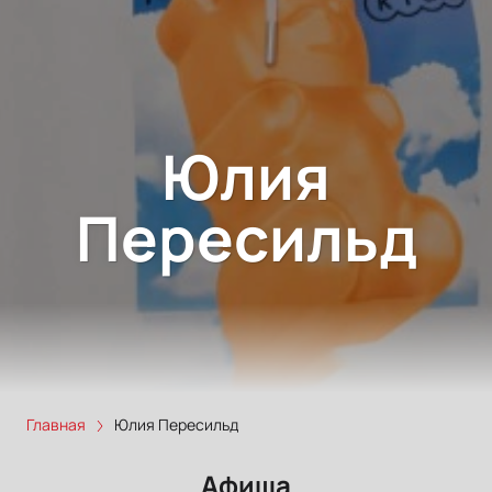
Юлия
Пересильд
Главная
Юлия Пересильд
Афиша