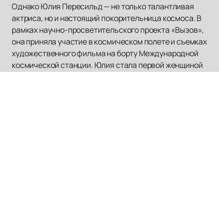
Однако Юлия Пересильд — не только талантливая
актриса, но и настоящий покорительница космоса. В
рамках научно-просветительского проекта «Вызов»,
она приняла участие в космическом полете и съемках
художественного фильма на борту Международной
космической станции. Юлия стала первой женщиной
в истории, которая снялась в открытом космосе, и
второй, которая работала и жила на МКС. Ее подвиг
открыл новые горизонты для российского кино и стал
источником вдохновения для многих.
Теперь вы можете стать свидетелем уникальных
выступлений Юлии Пересильд.
Купить билеты
на ее
выступления можно легко и быстро на нашем сайте.
Здесь вы также найдете полное расписание и афишу
всех мероприятий, в которых участвует Юлия
Пересильд.
Не упустите возможность окунуться в мир искусства