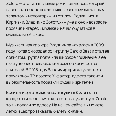
Zoloto — это талантливый рок и поп-певец, который
завоевал сердца поклонников своим музыкальным
талантом и неповторимым стилем. Родившись в
Киргизии, Владимир Золотухин уже в юном возрасте
проявил интерес к музыке и начал обучаться в
музыкальной школе.
Музыкальная карьера Владимира началась в 2009
году, когда он создал рок-группу Cardio Beat и стал ее
солистом. Группа получила широкое признание, а ее
выступления привлекали огромное количество
зрителей. В 2015 году Владимир принял участие в
популярном ТВ проекте Х-фактор, где его талант и
выразительность поразили судей и зрителей.
Если вы ищете возможность
купить билеты
на
концерты и мероприятия, в которых участвует Zoloto,
то вы попали по адресу. На нашем сайте вы можете
легко и быстро заказать билеты онлайн.