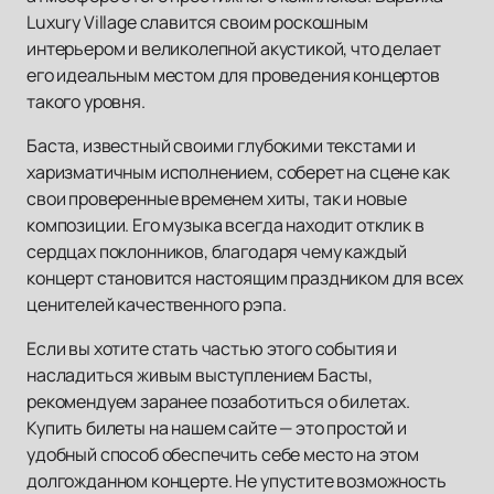
Luxury Village славится своим роскошным
интерьером и великолепной акустикой, что делает
его идеальным местом для проведения концертов
такого уровня.
Баста, известный своими глубокими текстами и
харизматичным исполнением, соберет на сцене как
свои проверенные временем хиты, так и новые
композиции. Его музыка всегда находит отклик в
сердцах поклонников, благодаря чему каждый
концерт становится настоящим праздником для всех
ценителей качественного рэпа.
Если вы хотите стать частью этого события и
насладиться живым выступлением Басты,
рекомендуем заранее позаботиться о билетах.
Купить билеты на нашем сайте — это простой и
удобный способ обеспечить себе место на этом
долгожданном концерте. Не упустите возможность