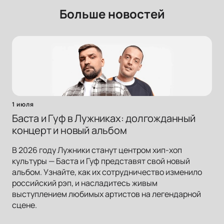
Больше новостей
1 июля
Баста и Гуф в Лужниках: долгожданный
концерт и новый альбом
В 2026 году Лужники станут центром хип-хоп
культуры — Баста и Гуф представят свой новый
альбом. Узнайте, как их сотрудничество изменило
российский рэп, и насладитесь живым
выступлением любимых артистов на легендарной
сцене.