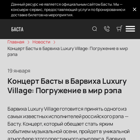
Данный ресурс не является официальным сайтом Басты. Мы —
консьерж-сервис, предоставляющий услуги по бронированию и
доставке билетов на мероприятия.
БАСТА
Главная
Новости
Концерт Басты в Барвиха Luxury Village: Погружение в мир
рэпа
19 января
Концерт Басты в Барвиха Luxury
Village: Погружение в мир рэпа
Барвиха Luxury Village готовится принять одного из
самых известных исполнителей российского рэпа —
Басту. Концерт, который обещает стать ярким
событием музыкальной осени, пройдет в уникальной
атмосфере этого престижного комплекса. Барвиха