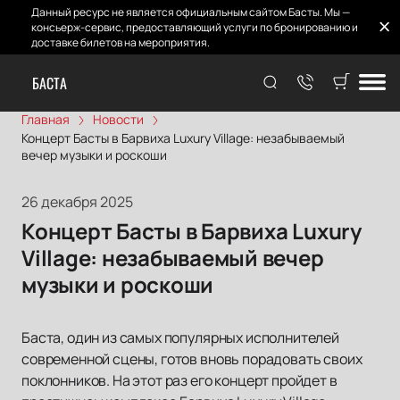
Данный ресурс не является официальным сайтом Басты. Мы —
консьерж-сервис, предоставляющий услуги по бронированию и
доставке билетов на мероприятия.
БАСТА
Главная
Новости
Концерт Басты в Барвиха Luxury Village: незабываемый
вечер музыки и роскоши
26 декабря 2025
Концерт Басты в Барвиха Luxury
Village: незабываемый вечер
музыки и роскоши
Баста, один из самых популярных исполнителей
современной сцены, готов вновь порадовать своих
поклонников. На этот раз его концерт пройдет в