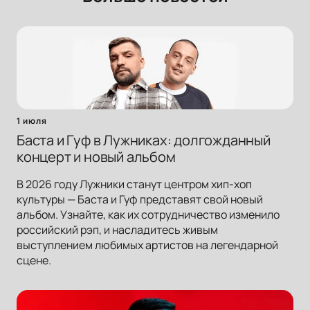
1 июля
Баста и Гуф в Лужниках: долгожданный
концерт и новый альбом
В 2026 году Лужники станут центром хип-хоп
культуры — Баста и Гуф представят свой новый
альбом. Узнайте, как их сотрудничество изменило
российский рэп, и насладитесь живым
выступлением любимых артистов на легендарной
сцене.