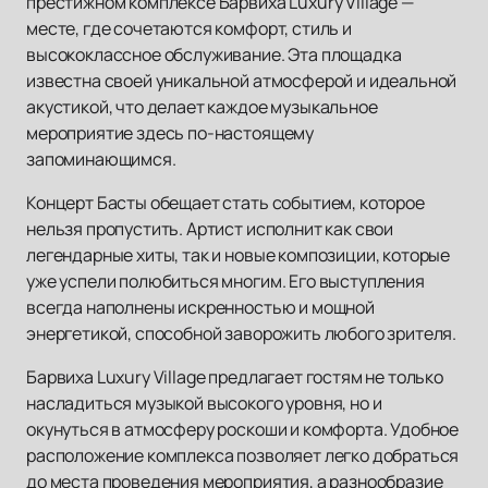
престижном комплексе Барвиха Luxury Village —
месте, где сочетаются комфорт, стиль и
высококлассное обслуживание. Эта площадка
известна своей уникальной атмосферой и идеальной
акустикой, что делает каждое музыкальное
мероприятие здесь по-настоящему
запоминающимся.
Концерт Басты обещает стать событием, которое
нельзя пропустить. Артист исполнит как свои
легендарные хиты, так и новые композиции, которые
уже успели полюбиться многим. Его выступления
всегда наполнены искренностью и мощной
энергетикой, способной заворожить любого зрителя.
Барвиха Luxury Village предлагает гостям не только
насладиться музыкой высокого уровня, но и
окунуться в атмосферу роскоши и комфорта. Удобное
расположение комплекса позволяет легко добраться
до места проведения мероприятия, а разнообразие