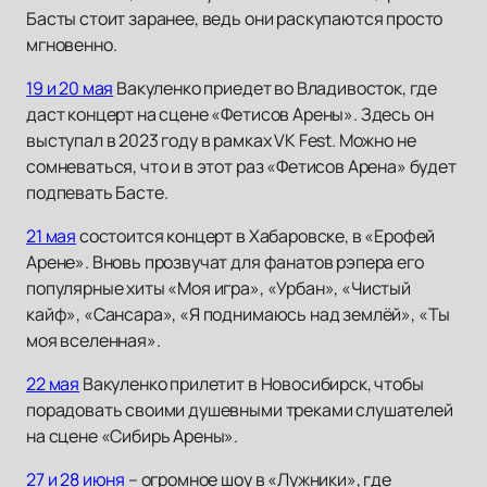
Басты стоит заранее, ведь они раскупаются просто
мгновенно.
19 и 20 мая
Вакуленко приедет во Владивосток, где
даст концерт на сцене «Фетисов Арены». Здесь он
выступал в 2023 году в рамках VK Fest. Можно не
сомневаться, что и в этот раз «Фетисов Арена» будет
подпевать Басте.
21 мая
состоится концерт в Хабаровске, в «Ерофей
Арене». Вновь прозвучат для фанатов рэпера его
популярные хиты «Моя игра», «Урбан», «Чистый
кайф», «Сансара», «Я поднимаюсь над землёй», «Ты
моя вселенная».
22 мая
Вакуленко прилетит в Новосибирск, чтобы
порадовать своими душевными треками слушателей
на сцене «Сибирь Арены».
27 и 28 июня
– огромное шоу в «Лужники», где