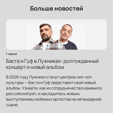
Больше новостей
1 июля
Баста и Гуф в Лужниках: долгожданный
концерт и новый альбом
В 2026 году Лужники станут центром хип-хоп
культуры — Баста и Гуф представят свой новый
альбом. Узнайте, как их сотрудничество изменило
российский рэп, и насладитесь живым
выступлением любимых артистов на легендарной
сцене.