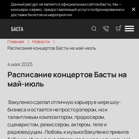
Данный ресурс не является официальным сайтом Басты. Мы —
консьерж-сервис, предоставляющий услуги по бронированию и
доставке билетов на мероприятия.
БАСТА
Главная
Новости
Расписание концертов Басты на май-июль
4 мая 2025
Расписание концертов Басты на
май-июль
Вакуленко сделал отличную карьеру в мире шоу-
бизнеса и остается не просто рэпером, но и
талантливым композитором, продюсером,
сценаристом, режиссером, актером, теле и
радиоведущим. Любовь к музыке Вакуленко привила