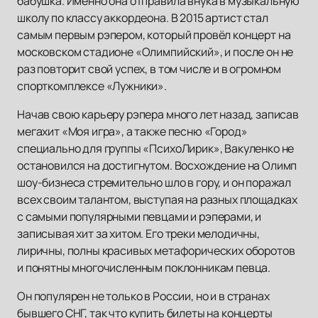
бабушка. Именно она отправила внука в музыкальную
школу по классу аккордеона. В 2015 артист стал
самым первым рэпером, который провёл концерт на
московском стадионе «Олимпийский», и после он не
раз повторит свой успех, в том числе и в огромном
спорткомплексе «Лужники».
Начав свою карьеру рэпера много лет назад, записав
мегахит «Моя игра», а также песню «Город»
специально для группы «ПсихоЛирик», Вакуленко не
остановился на достигнутом. Восхождение на Олимп
шоу-бизнеса стремительно шло в гору, и он поражал
всех своим талантом, выступая на разных площадках
с самыми популярными певцами и рэперами, и
записывая хит за хитом. Его треки мелодичны,
лиричны, полны красивых метафорических оборотов
и понятны многочисленным поклонникам певца.
Он популярен не только в России, но и в странах
бывшего СНГ, так что купить билеты на концерты