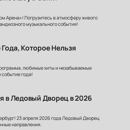
ром Арена»! Погрузитесь в атмосферу живого
грандиозного музыкального события!
 Года, Которое Нельзя
программа, любимые хиты и незабываемые
 событие года!
я в Ледовый Дворец в 2026
ербург! 23 апреля 2026 года Ледовый Дворец
енные направления.