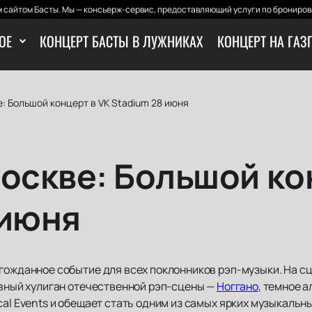
 сайтом Басты. Мы — консьерж-сервис, предоставляющий услуги по бронирова
ОЕ
КОНЦЕРТ БАСТЫ В ЛУЖНИКАХ
КОНЦЕРТ НА ГАЗ
: Большой концерт в VK Stadium 28 июня
оскве: Большой ко
 июня
гожданное событие для всех поклонников рэп-музыки. На сц
авный хулиган отечественной рэп-сцены —
Ноггано
, темное 
cal Events и обещает стать одним из самых ярких музыкальн