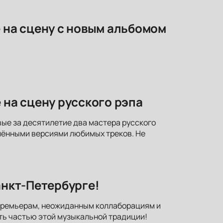
е на сцену с новым альбомом
 на сцену русского рэпа
вые за десятилетие два мастера русского
лёнными версиями любимых треков. Не
анкт-Петербурге!
к премьерам, неожиданным коллаборациям и
ть частью этой музыкальной традиции!