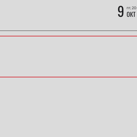
9
пт, 20
ОКТ