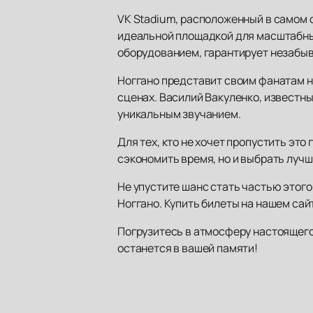
VK Stadium, расположенный в самом 
идеальной площадкой для масштабны
оборудованием, гарантирует незабыв
Ноггано представит своим фанатам не
сценах. Василий Вакуленко, известн
уникальным звучанием.
Для тех, кто не хочет пропустить эт
сэкономить время, но и выбрать лучши
Не упустите шанс стать частью этог
Ноггано. Купить билеты на нашем сай
Погрузитесь в атмосферу настоящего 
останется в вашей памяти!