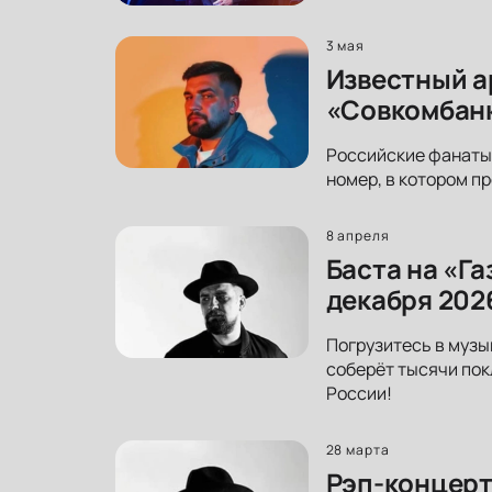
3 мая
Известный а
«Совкомбанк
Российские фанаты 
номер, в котором пр
8 апреля
Баста на «Г
декабря 202
Погрузитесь в музы
соберёт тысячи пок
России!
28 марта
Рэп-концерт