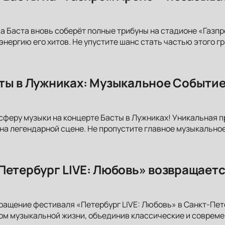
да Баста вновь соберёт полные трибуны на стадионе «Газп
 энергию его хитов. Не упустите шанс стать частью этого 
ты в Лужниках: Музыкальное Событие
сферу музыки на концерте Басты в Лужниках! Уникальная 
на легендарной сцене. Не пропустите главное музыкальное
Петербург LIVE: Любовь» возвращаетс
ращение фестиваля «Петербург LIVE: Любовь» в Санкт-Пет
ом музыкальной жизни, объединив классические и соврем