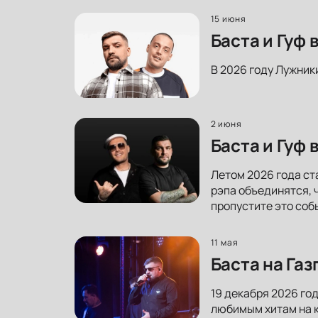
15 июня
Баста и Гуф
В 2026 году Лужник
2 июня
Баста и Гуф
Летом 2026 года ст
рэпа объединятся, 
пропустите это соб
11 мая
Баста на Га
19 декабря 2026 го
любимым хитам на к