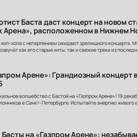
ртист Баста даст концерт на новом с
 Арена», расположенном в Нижнем Н
хип-хопа с нетерпением ожидают зрелищного концерта. М
озвучат как его старые хиты, так и свежие треки из послед
азпром Арене»: Грандиозный концерт 
6
кальное волшебство с Бастой на «Газпром Арене»! 19 декаб
лонников в Санкт-Петербурге. Испытайте энергию живого 
 Басты на «Газпром Арене»: незабыва