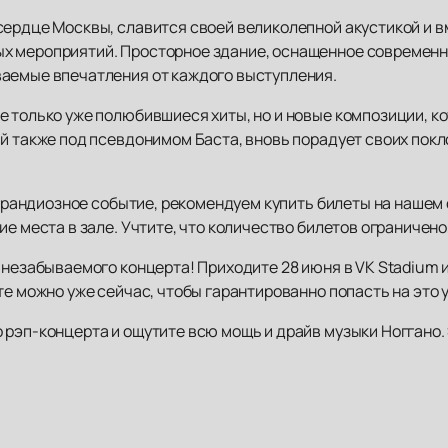
сердце Москвы, славится своей великолепной акустикой и в
х мероприятий. Просторное здание, оснащенное современ
аемые впечатления от каждого выступления.
 только уже полюбившиеся хиты, но и новые композиции, ко
ый также под псевдонимом Баста, вновь порадует своих пок
о грандиозное событие, рекомендуем купить билеты на нашем 
е места в зале. Учтите, что количество билетов ограничено,
о незабываемого концерта! Приходите 28 июня в VK Stadium
те можно уже сейчас, чтобы гарантированно попасть на это 
рэп-концерта и ощутите всю мощь и драйв музыки Ноггано. 