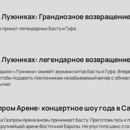
 в Лужниках: Грандиозное возвращени
и примут легендарных Басту и Гуфа.
 в Лужниках: легендарное возвращение
адион «Лужники» оживёт звуками хитов Басты и Гуфа. Впер
чтобы подарить поклонникам незабываемый вечер с обнов
ытие!
зпром Арене: концертное шоу года в С
да Газпром Арена вновь принимает Басту. Приготовьтесь 
рупнейшей арене Восточной Европы. Не упустите шанс ста