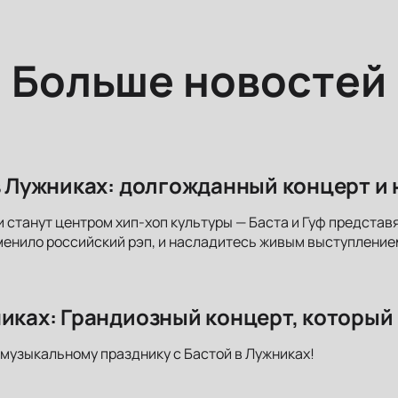
Больше новостей
 в Лужниках: долгожданный концерт и
 станут центром хип-хоп культуры — Баста и Гуф представя
енило российский рэп, и насладитесь живым выступление
никах: Грандиозный концерт, который
музыкальному празднику с Бастой в Лужниках!