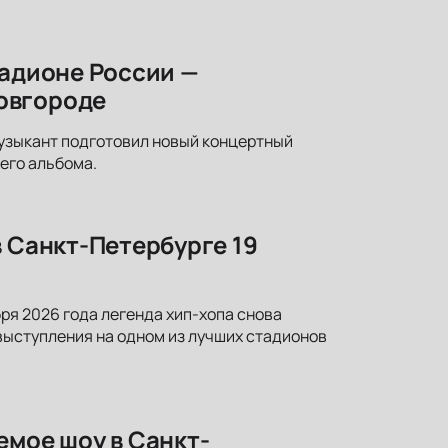
тадионе России —
овгороде
узыкант подготовил новый концертный
него альбома.
в Санкт-Петербурге 19
ря 2026 года легенда хип-хопа снова
выступления на одном из лучших стадионов
емое шоу в Санкт-