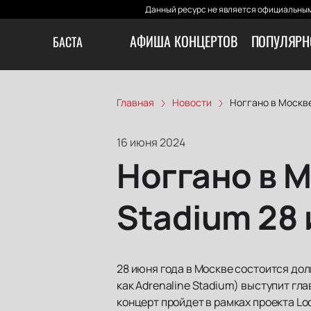
Данный ресурс не является официальным
АФИША КОНЦЕРТОВ
ПОПУЛЯРН
БАСТА
Главная
Новости
Ноггано в Москве
16 июня 2024
Ноггано в М
Stadium 28
28 июня года в Москве состоится дол
как Adrenaline Stadium) выступит гл
концерт пройдет в рамках проекта Lo