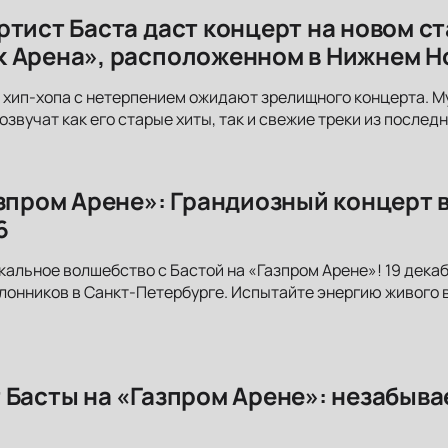
ртист Баста даст концерт на новом с
 Арена», расположенном в Нижнем Н
хип-хопа с нетерпением ожидают зрелищного концерта. М
озвучат как его старые хиты, так и свежие треки из послед
азпром Арене»: Грандиозный концерт 
6
кальное волшебство с Бастой на «Газпром Арене»! 19 декаб
лонников в Санкт-Петербурге. Испытайте энергию живого 
 Басты на «Газпром Арене»: незабыва