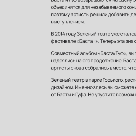
объединятся для незабываемого конце
поэтому артисты решили добавить дв
выступлением.
В 2014 году Зеленый театр уже стал 
фестивале «Баста+». Теперь эта зна
Совместный альбом «Баста/Гуф», вып
надеялись на его продолжение, Баста
артисты снова собрались вместе, чт
Зеленый театр в парке Горького, ра
дизайном. Именно здесь вы сможете 
от Басты и Гуфа. Не упустите возмож