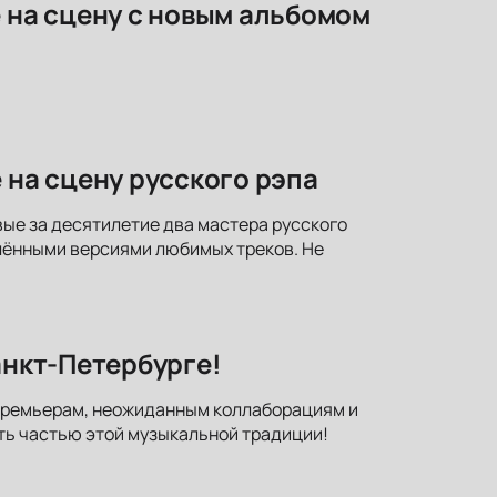
е на сцену с новым альбомом
 на сцену русского рэпа
вые за десятилетие два мастера русского
лёнными версиями любимых треков. Не
анкт-Петербурге!
к премьерам, неожиданным коллаборациям и
ть частью этой музыкальной традиции!