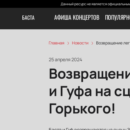
Данный ресурс не является официальным
АФИША КОНЦЕРТОВ
ПОПУЛЯРН
БАСТА
Главная
Новости
Возвращение леге
25 апреля 2024
Возвращени
и Гуфа на с
Горького!
Баста и Гуф возвращаются на сцену З