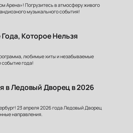
ром Арена»! Погрузитесь в атмосферу живого
грандиозного музыкального события!
 Года, Которое Нельзя
программа, любимые хиты и незабываемые
 событие года!
я в Ледовый Дворец в 2026
ербург! 23 апреля 2026 года Ледовый Дворец
енные направления.