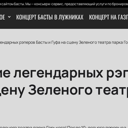
 сайтом Басты. Мы — консьерж-сервис, предоставляющий услуги по бронирова
ОЕ
КОНЦЕРТ БАСТЫ В ЛУЖНИКАХ
КОНЦЕРТ НА ГАЗ
ндарных рэперов Басты и Гуфа на сцену Зеленого театра парка Го
е легендарных рэ
цену Зеленого теат
еленого театра парка Горького! После 10-летнего перерыва,