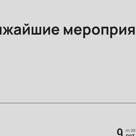
ижайшие мероприя
9
пт, 20