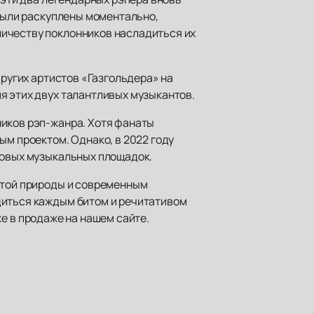
 были раскуплены моментально,
личеству поклонников насладиться их
других артистов «Газгольдера» на
я этих двух талантливых музыкантов.
ников рэп-жанра. Хотя фанаты
ым проектом. Однако, в 2022 году
новых музыкальных площадок.
сотой природы и современным
диться каждым битом и речитативом
е в продаже на нашем сайте.