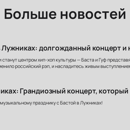
Больше новостей
 в Лужниках: долгожданный концерт и
 станут центром хип-хоп культуры — Баста и Гуф представя
енило российский рэп, и насладитесь живым выступление
никах: Грандиозный концерт, который
музыкальному празднику с Бастой в Лужниках!