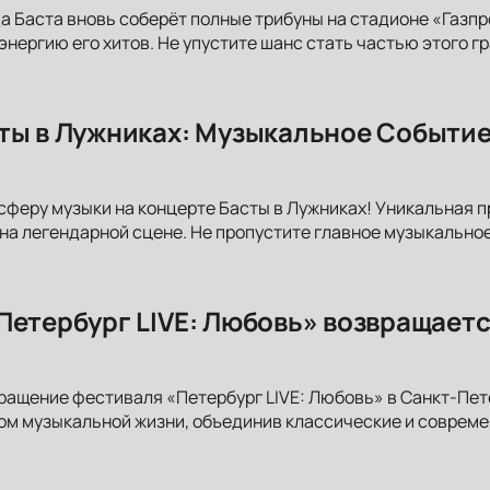
да Баста вновь соберёт полные трибуны на стадионе «Газп
 энергию его хитов. Не упустите шанс стать частью этого 
ты в Лужниках: Музыкальное Событие
сферу музыки на концерте Басты в Лужниках! Уникальная 
на легендарной сцене. Не пропустите главное музыкальное
Петербург LIVE: Любовь» возвращаетс
ращение фестиваля «Петербург LIVE: Любовь» в Санкт-Пет
ом музыкальной жизни, объединив классические и соврем