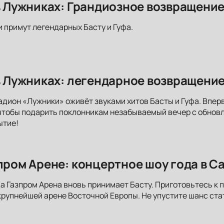
 в Лужниках: Грандиозное возвращени
и примут легендарных Басту и Гуфа.
 в Лужниках: легендарное возвращение
адион «Лужники» оживёт звуками хитов Басты и Гуфа. Впер
чтобы подарить поклонникам незабываемый вечер с обнов
ытие!
зпром Арене: концертное шоу года в С
да Газпром Арена вновь принимает Басту. Приготовьтесь 
рупнейшей арене Восточной Европы. Не упустите шанс ста