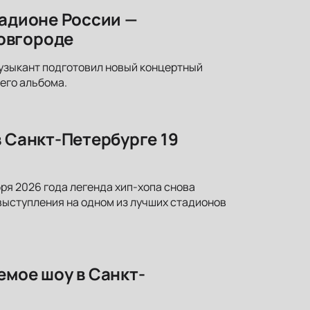
тадионе России —
овгороде
узыкант подготовил новый концертный
него альбома.
в Санкт-Петербурге 19
ря 2026 года легенда хип-хопа снова
выступления на одном из лучших стадионов
емое шоу в Санкт-