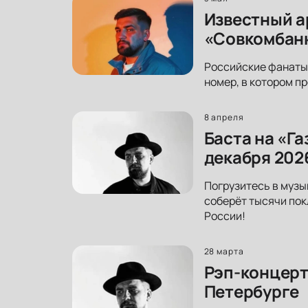
Известный а
«Совкомбанк
Российские фанаты 
номер, в котором пр
8 апреля
Баста на «Г
декабря 202
Погрузитесь в музы
соберёт тысячи пок
России!
28 марта
Рэп-концерт
Петербурге