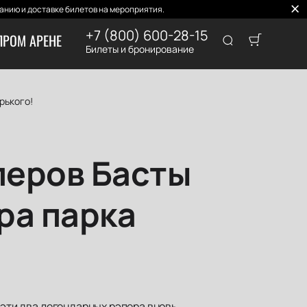
нию и доставке билетов на мероприятия.
+7 (800) 600-28-15
ПРОМ АРЕНЕ
Билеты и бронирование
рького!
перов Басты
ра парка
 эти два легендарных рэпера вновь