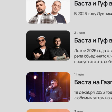
Баста и Гуф
В 2026 году Лужник
2 июня
Баста и Гуф
Летом 2026 года ст
рэпа объединятся, 
пропустите это соб
11 мая
Баста на Га
19 декабря 2026 го
любимым хитам на к
3 мая