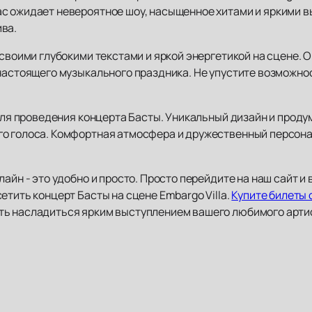
с ожидает невероятное шоу, насыщенное хитами и яркими в
ва.
 своими глубокими текстами и яркой энергетикой на сцене. О
настоящего музыкального праздника. Не упустите возможнос
 для проведения концерта Басты. Уникальный дизайн и прод
го голоса. Комфортная атмосфера и дружественный персон
лайн - это удобно и просто. Просто перейдите на наш сайт 
етить концерт Басты на сцене Embargo Villa.
Купите билеты 
ь насладиться ярким выступлением вашего любимого артист