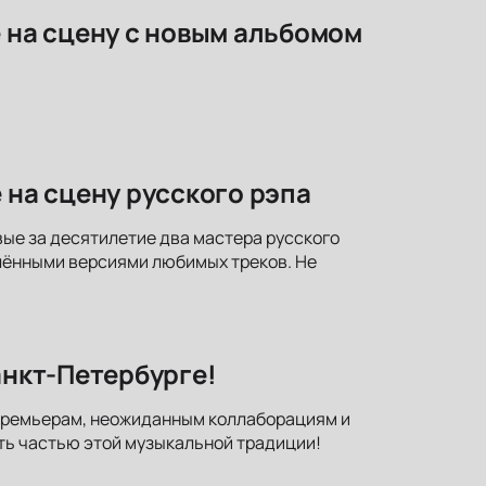
е на сцену с новым альбомом
 на сцену русского рэпа
вые за десятилетие два мастера русского
лёнными версиями любимых треков. Не
анкт-Петербурге!
к премьерам, неожиданным коллаборациям и
ть частью этой музыкальной традиции!