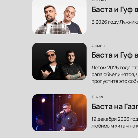
Баста и Гуф
В 2026 году Лужник
2 июня
Баста и Гуф
Летом 2026 года ст
рэпа объединятся, 
пропустите это соб
11 мая
Баста на Га
19 декабря 2026 го
любимым хитам на к