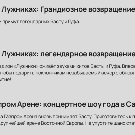
 в Лужниках: Грандиозное возвращени
и примут легендарных Басту и Гуфа.
 в Лужниках: легендарное возвращение
адион «Лужники» оживёт звуками хитов Басты и Гуфа. Впер
чтобы подарить поклонникам незабываемый вечер с обнов
ытие!
зпром Арене: концертное шоу года в С
да Газпром Арена вновь принимает Басту. Приготовьтесь 
рупнейшей арене Восточной Европы. Не упустите шанс ста