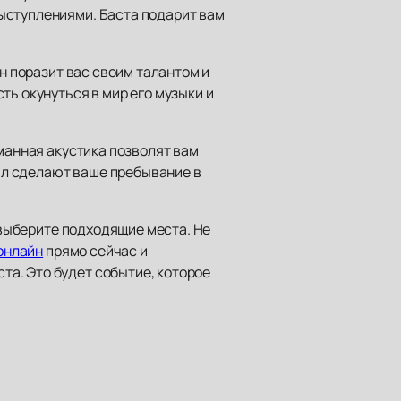
ыступлениями. Баста подарит вам
н поразит вас своим талантом и
ть окунуться в мир его музыки и
уманная акустика позволят вам
ал сделают ваше пребывание в
и выберите подходящие места. Не
онлайн
прямо сейчас и
а. Это будет событие, которое