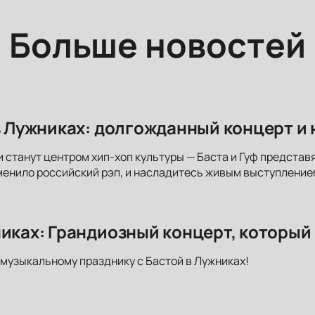
Больше новостей
 в Лужниках: долгожданный концерт и
 станут центром хип-хоп культуры — Баста и Гуф представя
енило российский рэп, и насладитесь живым выступление
никах: Грандиозный концерт, который
музыкальному празднику с Бастой в Лужниках!