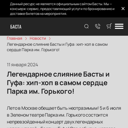
Данный ресурс не является официальным сайтом Басты. Мы —
консьерж-сервис, предоставляющий услуги по бронированию и
доставке билетов на мероприятия.
БАСТА
Главная
Новости
Легендарное слияние Басты и Гуфа: хип-хоп в самом
сердце Парка им. Горького!
11 января 2024
Легендарное слияние Басты и
Гуфа: хип-хоп в самом сердце
Парка им. Горького!
Лето в Москве обещает быть неотразимым! 5 и 6 июля
в Зеленом театре Парка им. Горького состоится
непревзойденный концерт двух легендарных