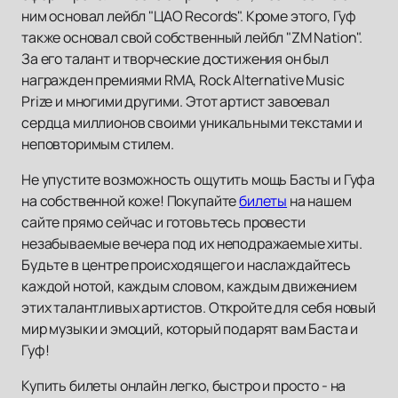
ним основал лейбл "ЦАО Records". Кроме этого, Гуф
также основал свой собственный лейбл "ZM Nation".
За его талант и творческие достижения он был
награжден премиями RMA, Rock Alternative Music
Prize и многими другими. Этот артист завоевал
сердца миллионов своими уникальными текстами и
неповторимым стилем.
Не упустите возможность ощутить мощь Басты и Гуфа
на собственной коже! Покупайте
билеты
на нашем
сайте прямо сейчас и готовьтесь провести
незабываемые вечера под их неподражаемые хиты.
Будьте в центре происходящего и наслаждайтесь
каждой нотой, каждым словом, каждым движением
этих талантливых артистов. Откройте для себя новый
мир музыки и эмоций, который подарят вам Баста и
Гуф!
Купить билеты онлайн легко, быстро и просто - на