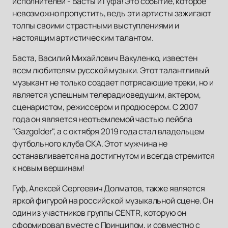
исполнителей - Басты и Гуфа! Это событие, которое
невозможно пропустить, ведь эти артисты зажигают
толпы своими страстными выступлениями и
настоящим артистическим талантом.
Баста, Василий Михайлович Вакуленко, известен
всем любителям русской музыки. Этот талантливый
музыкант не только создает потрясающие треки, но и
является успешным телерадиоведущим, актером,
сценаристом, режиссером и продюсером. С 2007
года он является неотъемлемой частью лейбла
"Gazgolder", а с октября 2019 года стал владельцем
футбольного клуба СКА. Этот мужчина не
останавливается на достигнутом и всегда стремится
к новым вершинам!
Гуф, Алексей Сергеевич Долматов, также является
яркой фигурой на российской музыкальной сцене. Он
один из участников группы CENTR, которую он
сформировал вместе с Принципом, и совместно с