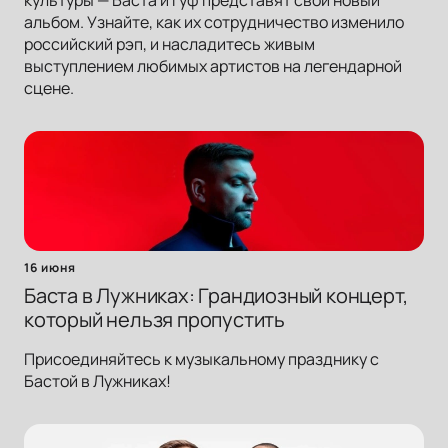
культуры — Баста и Гуф представят свой новый
альбом. Узнайте, как их сотрудничество изменило
российский рэп, и насладитесь живым
выступлением любимых артистов на легендарной
сцене.
16 июня
Баста в Лужниках: Грандиозный концерт,
который нельзя пропустить
Присоединяйтесь к музыкальному празднику с
Бастой в Лужниках!