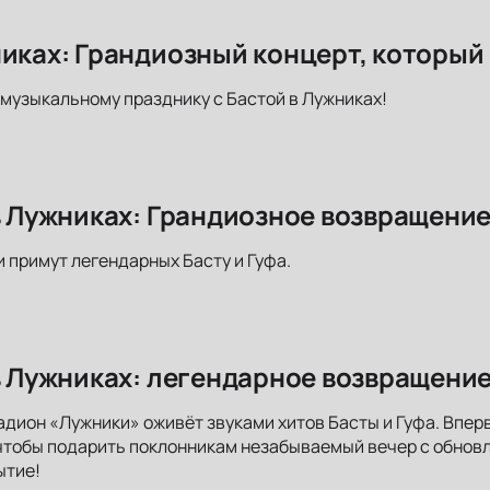
никах: Грандиозный концерт, который
музыкальному празднику с Бастой в Лужниках!
 в Лужниках: Грандиозное возвращени
и примут легендарных Басту и Гуфа.
 в Лужниках: легендарное возвращение
адион «Лужники» оживёт звуками хитов Басты и Гуфа. Впер
чтобы подарить поклонникам незабываемый вечер с обнов
ытие!