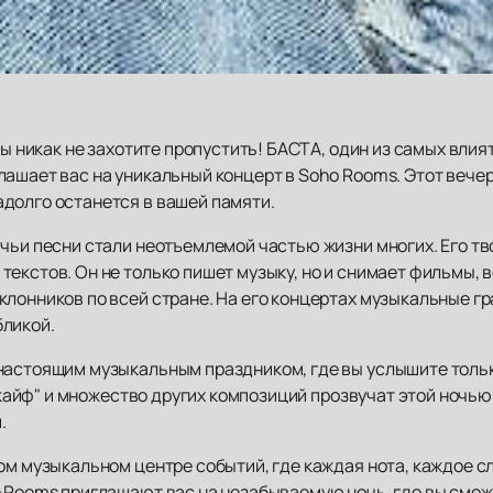
 вы никак не захотите пропустить! БАСТА, один из самых вли
лашает вас на уникальный концерт в Soho Rooms. Этот вече
долго останется в вашей памяти.
чьи песни стали неотъемлемой частью жизни многих. Его тв
текстов. Он не только пишет музыку, но и снимает фильмы,
клонников по всей стране. На его концертах музыкальные г
бликой.
настоящим музыкальным праздником, где вы услышите тольк
й кайф" и множество других композиций прозвучат этой ночь
.
ом музыкальном центре событий, где каждая нота, каждое с
o Rooms приглашают вас на незабываемую ночь, где вы смо