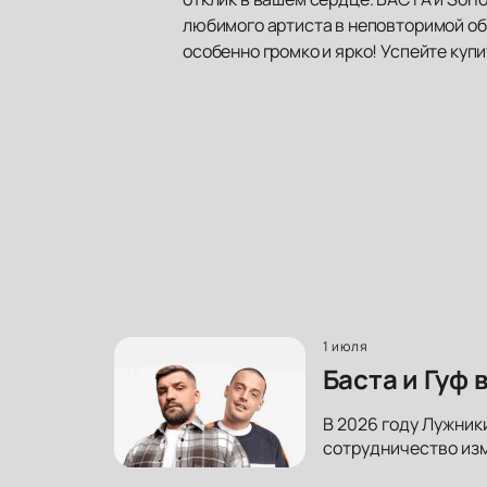
любимого артиста в неповторимой обс
особенно громко и ярко! Успейте куп
1 июля
Баста и Гуф
В 2026 году Лужники
сотрудничество изм