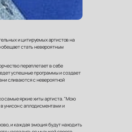
ятельных и цитируемых артистов на
р обещает стать невероятным
орчество переплетает в себе
 ведет успешные программы и создает
рани сливаются с невероятной
о самые яркие хиты артиста. "Мою
ю в унисон с аплодисментами и
лово, и каждая эмоция будут находить
жете насладиться музыкой своего