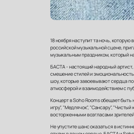
18 ноября наступит та ночь, которую
российской музыкальной сцене, приг
музыкальным праздником, который на
БАСТА - настоящий народный артист, 
смешение стилей и эмоциональность 
шоу, которые завоевывают сердца по
атмосферой и взаимодействием с пу
Концерт в Soho Rooms обещает быть 
игру", "Медлячок", "Сансару", "Чисты
восторженными возгласами зрителей
Не упустите шанс оказаться в истинн
отклик в вашем сердце. БАСТА и Soh