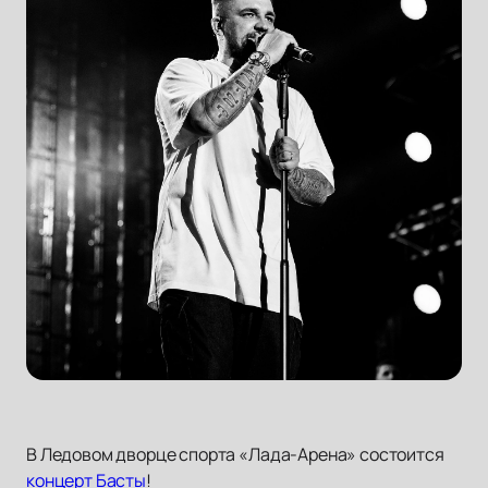
В Ледовом дворце спорта «Лада-Арена» состоится
концерт Басты
!