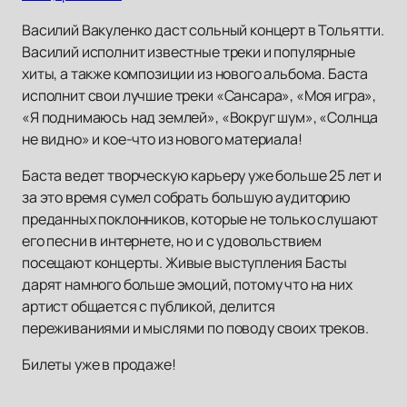
Василий Вакуленко даст сольный концерт в Тольятти.
Василий исполнит известные треки и популярные
хиты, а также композиции из нового альбома. Баста
исполнит свои лучшие треки «Сансара», «Моя игра»,
«Я поднимаюсь над землей», «Вокруг шум», «Солнца
не видно» и кое-что из нового материала!
Баста ведет творческую карьеру уже больше 25 лет и
за это время сумел собрать большую аудиторию
преданных поклонников, которые не только слушают
его песни в интернете, но и с удовольствием
посещают концерты. Живые выступления Басты
дарят намного больше эмоций, потому что на них
артист общается с публикой, делится
переживаниями и мыслями по поводу своих треков.
Билеты уже в продаже!