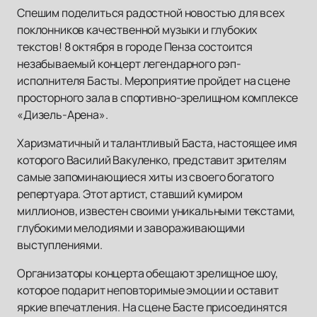
Спешим поделиться радостной новостью для всех
поклонников качественной музыки и глубоких
текстов! 8 октября в городе Пенза состоится
незабываемый концерт легендарного рэп-
исполнителя Басты. Мероприятие пройдет на сцене
просторного зала в спортивно-зрелищном комплексе
«Дизель-Арена».
Харизматичный и талантливый Баста, настоящее имя
которого Василий Вакуленко, представит зрителям
самые запоминающиеся хиты из своего богатого
репертуара. Этот артист, ставший кумиром
миллионов, известен своими уникальными текстами,
глубокими мелодиями и завораживающими
выступлениями.
Организаторы концерта обещают зрелищное шоу,
которое подарит неповторимые эмоции и оставит
яркие впечатления. На сцене Басте присоединятся