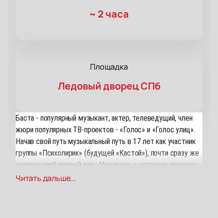
~
2 часа
Площадка
Ледовый дворец СПб
Баста - популярный музыкант, актер, телеведущий, член
жюри популярных ТВ-проектов - «Голос» и «Голос улиц».
Начав свой путь музыкальный путь в 17 лет как участник
группы «Психолирик» (будущей «Кастой»), почти сразу же
написал свой первый хит «Моя игра», с которым успешно
выступал на площадках Юга.
Читать дальше...
Пропав на несколько лет, Василий триумфально вернулся
в шоу-бизнес, восстановив старые треки и записав новых