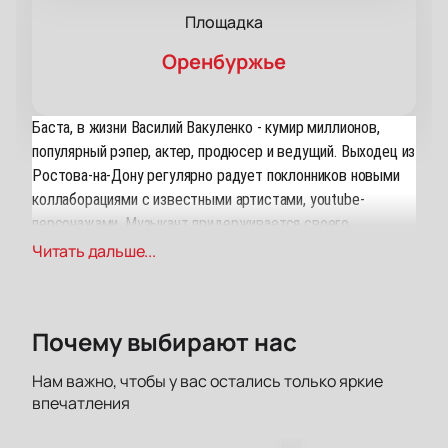
Площадка
Оренбуржье
Баста, в жизни Василий Вакуленко - кумир миллионов,
популярный рэпер, актер, продюсер и ведущий. Выходец из
Ростова-на-Дону регулярно радует поклонников новыми
коллаборациями с известными артистами, youtube-
персонажами. Музыкант придерживается своего
лиричного стиля и постоянно раскрывает новые грани
Читать дальше...
своего таланта: например, недавно стал записывать
саундтреки к отечественным и иностранным кинолентам
(«КЕ-ДЫ», «Новый человек-паук. Высокое напряжение»,
Почему выбирают нас
«Т-34»).
Нам важно, чтобы у вас остались только яркие
Услышать новые композиции и насладиться от
впечатления
полюбившихся хитов Басты можно будет уже 24 октября
в 19:00 на СКК Оренбуржье.