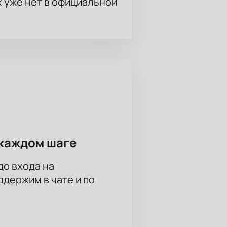
х уже нет в официальной
каждом шаге
до входа на
держим в чате и по