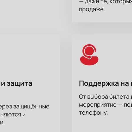
— даже те, которы
продаже.
 и защита
Поддержка на 
От выбора билета 
мероприятие — под
через защищённые
телефону.
аняются и
и.