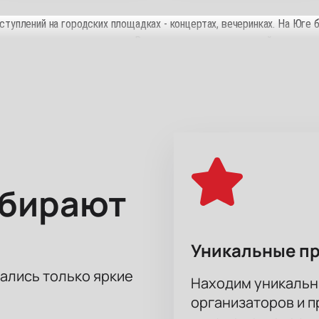
выступлений на городских площадках - концертах, вечеринках. На Юге
атем пропал на несколько лет. Возвращение с хип-хоп-строй стартов
илем и текстами, которые подарили слушателям такие проекты, как 
 занимается продюсерством и ведет шоу на YouTube.
сковском Международном Доме Музыки 18 апреля в 20:00. Вместимо
сты. Поэтому попасть на новое камерное шоу будет непросто.При 
 откроется не только лучший вид на сцену, но и лучший звук.
ыбирают
Уникальные п
тались только яркие
Находим уникальн
организаторов и 