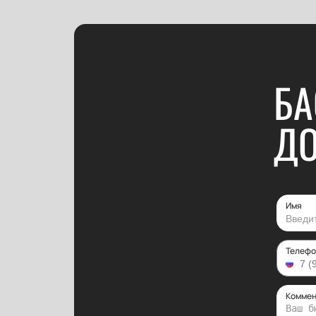
БА
Д
Имя
Телефо
Коммен