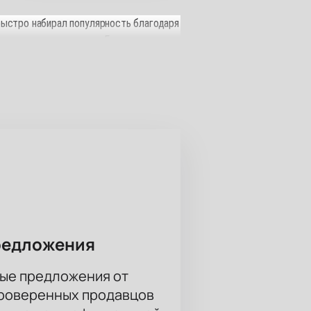
 быстро набирал популярность благодаря
ало с сотрудничества с Газгольдером,
Ноггано и Нинтендо. Сейчас Баста
сть зала - всего около 1600 человек,
выборе мест рекомендуем обратить
редложения
ые предложения от
проверенных продавцов