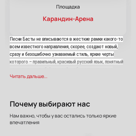
Площадка
Карандин-Арена
Песни Басты не вписываются в жесткие рамки какого-то
всем известного направления, скорее, создают новый,
сразу и безошибочно узнаваемый стиль, яркие черты
которого – правильный, красивый русский язык, понятный
слушателю из любой прослойки общества, простые
Читать дальше...
мелодии, гармоничные и приятные. Его песни покоряют
людей, стоящих далеко от традиционного рэпа. И 2 июня
он снова раскачает Барнаул на одной из самых популярных
концертных площадках города!
Почему выбирают нас
Нам важно, чтобы у вас остались только яркие
впечатления