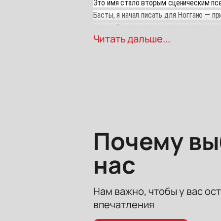
Это имя стало вторым сценическим псе
Басты, я начал писать для Ноггано — п
сетям. Впоследствии все они стали ма
Читать дальше...
Ростовчане первыми увидят и услышат 
просочились в сеть — «Собака съела тов
Почему в
нас
Нам важно, чтобы у вас ос
впечатления