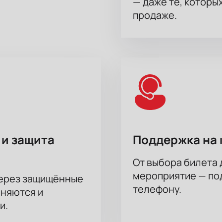
— даже те, которы
продаже.
 и защита
Поддержка на 
От выбора билета 
мероприятие — под
через защищённые
телефону.
аняются и
и.