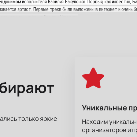
вдонимом исполнителя Василия Вакуленко. Первый, как известно, Б
ризнаётся артист. Первые треки были выложены в интернет и очень
териалом для трёх альбомов «Ноггано».
презентацию нового, третьего альбома Ноггано под названием «Ла
ар», «No Banditos» и «Дети капитана Гранта».
ыбирают
Уникальные п
тались только яркие
Находим уникальн
организаторов и 