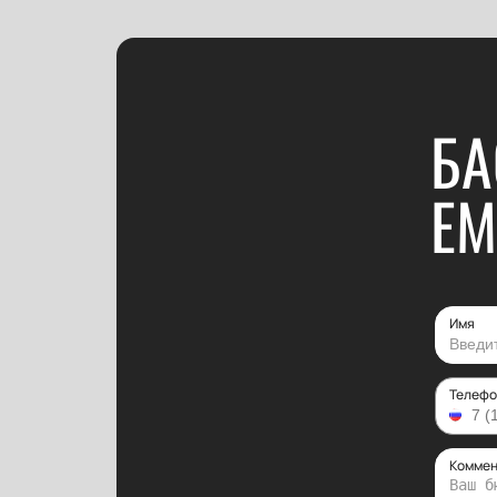
БА
EM
Имя
Телефо
Коммен