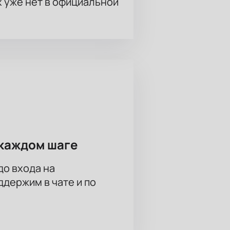
х уже нет в официальной
каждом шаге
до входа на
держим в чате и по