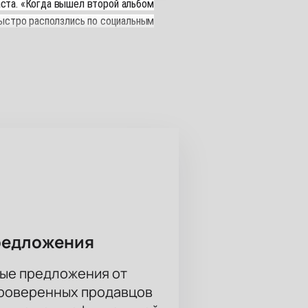
аста. «Когда вышел второй альбом
 быстро расползлись по социальным
кшери». Отдельные новые песни уже
редложения
ые предложения от
проверенных продавцов