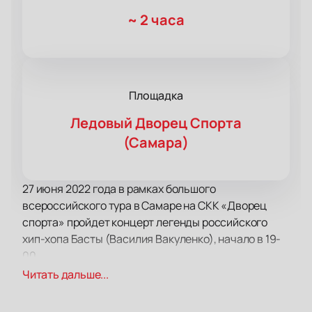
~
2 часа
Площадка
Ледовый Дворец Спорта
(Самара)
27 июня 2022 года в рамках большого
всероссийского тура в Самаре на СКК «Дворец
спорта» пройдет концерт легенды российского
хип-хопа Басты (Василия Вакуленко), начало в 19-
00.
Концерты Басты — это двухчасовое действо,
Читать дальше...
сопровождаемое любимыми песнями, которые
исполняются в унисон со всем залом. В этот вечер