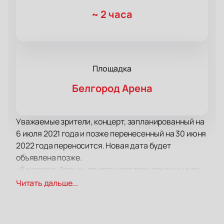
~
2 часа
Площадка
Белгород Арена
Уважаемые зрители, концерт, запланированный на
6 июля 2021 года и позже перенесенный на 30 июня
2022 года переносится. Новая дата будет
объявлена позже.
«Белгород-Арена» приглашает всех поклонников
творчества Василия Вакуленко (Баста) на
Читать дальше...
грандиозное событие этого лета - Баста-Тур.
Множество городов, множество поклонников,
множество песен и невероятные эмоции — все это