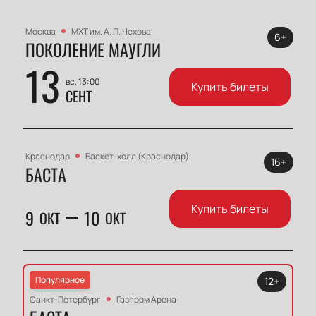
Москва
МХТ им. А. П. Чехова
6+
ПОКОЛЕНИЕ МАУГЛИ
13
вс, 13:00
Купить билеты
СЕНТ
Краснодар
Баскет-холл (Краснодар)
16+
БАСТА
Купить билеты
9
10
ОКТ
ОКТ
Популярное
12+
Санкт-Петербург
Газпром Арена