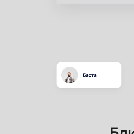
Баста
Бл