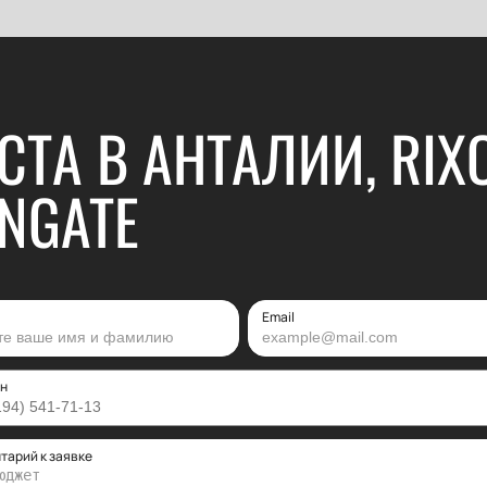
СТА В АНТАЛИИ, RIX
NGATE
Email
н
тарий к заявке