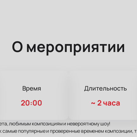
О мероприятии
Время
Длительность
20:00
~
2 часа
вета, любимым композициям и невероятному шоу!
к самые популярные и проверенные временем композиции, т