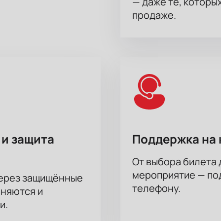
— даже те, которы
продаже.
 и защита
Поддержка на 
От выбора билета 
мероприятие — под
через защищённые
телефону.
аняются и
и.