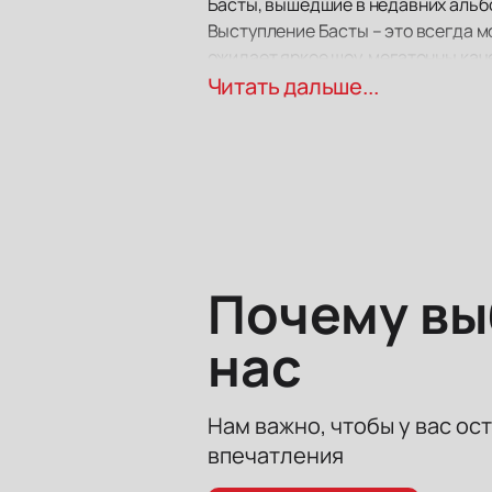
Басты, вышедшие в недавних альб
Выступление Басты – это всегда м
ожидает яркое шоу, мегатонны кач
увидите любимого Василия из любо
Читать дальше...
находитесь.
Подарите себе невероятные впеча
Почему в
нас
Нам важно, чтобы у вас ос
впечатления