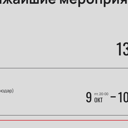
1
нодар)
9
1
пт, 20:00
ОКТ