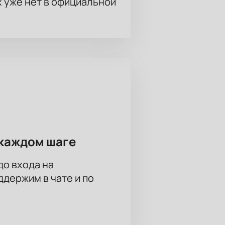
х уже нет в официальной
каждом шаге
до входа на
держим в чате и по