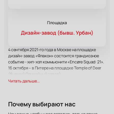
Площадка
Дизайн-завод (бывш. Урбан)
4 сентября 2021-го года в Москве на площадке
дизайн-завод «Флакон» состоится грандиозное
событие - хип-хоп коммьюнити «Encøre Squad: 21».
16 октября – в Питере на площадке Temple of Deer
(бывший Оружейный завод).
В этом году хип-хоп движ пройдет в обеих
Читать дальше...
столицах: в Москве и Санкт-Петербурге. Трувер,
Баста, Кисло-Сладкий, Кассета, Недры – далеко не
весь перечень тех, кто порадует публику своим
Почему выбирают нас
выступлением.
Здесь выступит и много молодых перспективных