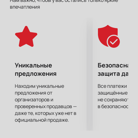
Нам важно, чтобы у вас остались только яркие
рэперов, которые получат уникальную
впечатления
возможность выступить на такую широкую
аудиторию. Живой звук, акустика,
раскрывающиеся платформы – все это для того,
чтобы вы стали ближе к музыке, а музыка ближе к
вам.
Концепция мероприятия навеяна гаражными
тусовками, уличными компаниями, посиделками во
дворе, поэтому легкие городские приключения и
Уникальные
Безопасная 
активности с головой окунут вас в эту атмосферу.
предложения
защита данн
Вас ждут скейтпарк, стрит-арт, гриль, баскетбол,
коктейли, громкий качественный звук и посиделки.
Находим уникальные
Все платежи про
Нырните в хип-хоп урбан стайл на этой
предложения от
защищённые шлю
незабываемой дневной городской вечеринке!
организаторов и
не сохраняются 
проверенных продавцов —
в безопасности.
Заказать билеты на «​Encore Squad 2021» можно у
даже те, которых уже нет в
нас. Спешите, свободных мест все меньше и
официальной продаже.
меньше!