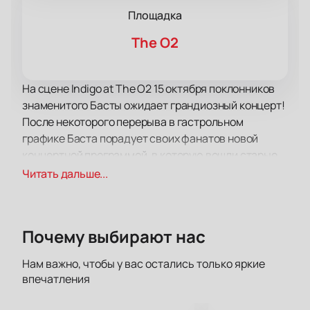
Площадка
The O2
На сцене Indigo at The O2 15 октября поклонников
знаменитого Басты ожидает грандиозный концерт!
После некоторого перерыва в гастрольном
графике Баста порадует своих фанатов новой
концертной программой, в которую вошли старые
хиты и совершенно новые работы, которые впервые
Читать дальше...
прозвучат со сцены. Спешите услышать их в числе
первых!
Как всегда, Василий Вакуленко порадует
Почему выбирают нас
поклонников своего творчества отменными
композициями в любимом стиле, а также
Нам важно, чтобы у вас остались только яркие
первоклассное световое шоу и отличный звук.
впечатления
Приготовьтесь подпевать и двигаться в ритм
динамичной музыке!