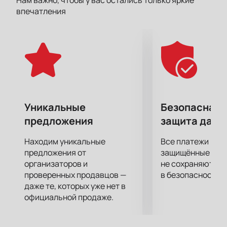
Нам важно, чтобы у вас остались только яркие
числе первых!
впечатления
В
Ледовом Дворце Трактор
вас ожидает супер
качественный звук и эффектное световое и
лазерное сопровождение и конечно же, обаяние
любимого Басты.
Большие экраны за сценой помогут рассмотреть
все происходящее на ней в мельчайших
подробностях.
Уникальные
Безопасная 
предложения
защита данн
Находим уникальные
Все платежи про
предложения от
защищённые шлю
организаторов и
не сохраняются 
проверенных продавцов —
в безопасности.
даже те, которых уже нет в
официальной продаже.