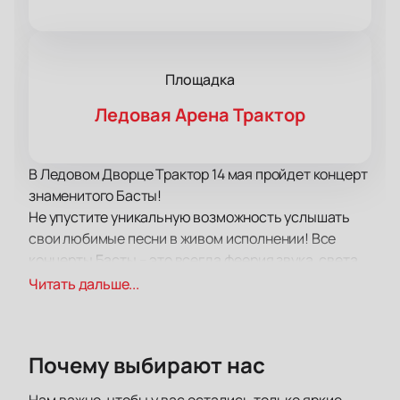
Площадка
Ледовая Арена Трактор
В Ледовом Дворце Трактор 14 мая пройдет концерт
знаменитого Басты!
Не упустите уникальную возможность услышать
свои любимые песни в живом исполнении! Все
концерты Басты – это всегда феерия звука, света,
настоящий драйв и невероятные эмоции!
Читать дальше...
В концертную программу вошли как старые,
известные и любимые многими поклонниками
композиции, так и самые свежие работы, которые
Почему выбирают нас
вы впервые услышите на концерте. У вас будет
уникальная возможность услышать новые треки в