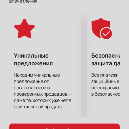
впечатления
За последние несколько лет Баста начал
развиваться и в других направлениях: стал
постоянным ведущим в проектах собственного
лейбла «Газгольдер» на DFM и Youtube-канале,
принял участие в съемках фильмов («Газгольдер»,
«Клубаре») и записал несколько саундтреков к
кинокартинам («Т-34», «Новый человек-паук.
Высокое напряжение»).
Уникальные
Безопасная 
предложения
защита данн
Находим уникальные
Все платежи про
предложения от
защищённые шлю
организаторов и
не сохраняются 
проверенных продавцов —
в безопасности.
даже те, которых уже нет в
официальной продаже.