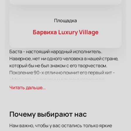
Площадка
Барвиха Luxury Village
Баста - настоящий народный исполнитель.
Наверное, нет ни одного человека в нашей стране,
который бы не был знаком с его творчеством.
Поколение 90-х отлично помнит его первый хит -
«Моя игра», с которым музыкант колесил по
черноморскому побережью, а современные
Читать дальше...
школьники зажигают под «Медлячок (Выпускной)».
Его удивительный стиль исполнения сочетает в
себе не только хип-хоп направление, но и разные
Почему выбирают нас
жанровые аранжировки. Благодаря этому Баста
завоевал любовь миллионов, чему посвятил песню
Нам важно, чтобы у вас остались только яркие
«Миллион голосов».