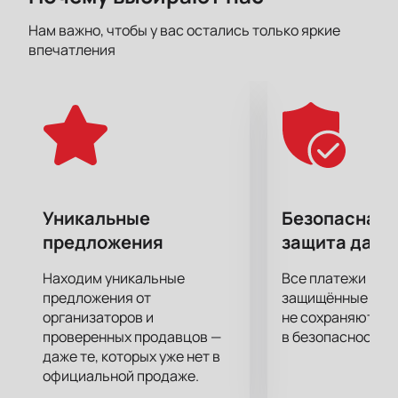
СКА (Ростов-на-Дону).
Нам важно, чтобы у вас остались только яркие
впечатления
Свои первые шаги на пути у популярности Василий
сделал в 1997 году, когда стал участником группы
«Психолирик». Спустя два года эта команда была
преобразована в «Касту». Но по-настоящему
знаменитым исполнитель почувствовал себя в 18
лет, когда написал и исполнил во время
масштабного мероприятия в ростовском Дворце
спорта свою знаменитую песню «Моя игра». А
Уникальные
Безопасная 
позже гастроли и концерты по побережью Чёрного
предложения
защита данн
моря и в Краснодарском крае.
Находим уникальные
Все платежи про
Поворотным в карьере исполнителя можно назвать
предложения от
защищённые шлю
2002 год, когда он знакомится с Богданом
организаторов и
не сохраняются 
проверенных продавцов —
в безопасности.
Титомиром и вместе с товарищами попадает в
даже те, которых уже нет в
творческое объединение «Gazgolder».
официальной продаже.