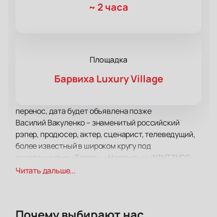
~
2 часа
Площадка
Барвиха Luxury Village
перенос, дата будет объявлена позже
Василий Вакуленко – знаменитый российский
рэпер, продюсер, актер, сценарист, телеведущий,
более известный в широком кругу под
псевдонимами «Баста», «Ноггано» и «N1NT3ND0».
За свою творческую карьеру добился выдающихся
Читать дальше...
результатов и всеобщего признания. Помимо
деятельности связанной с музыкой также является
успешным предпринимателем – он совладелец
Почему выбирают нас
лейбла «Gazgolder» и владелец футбольного клуба