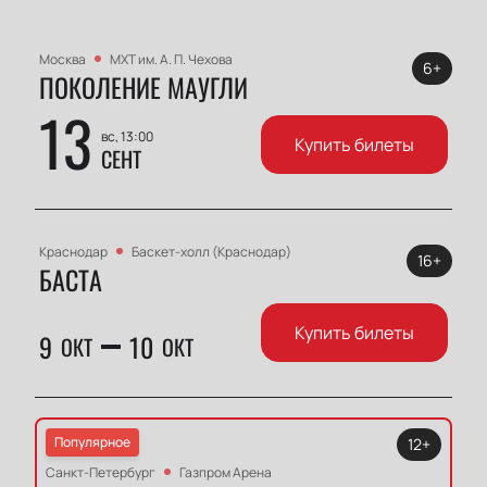
Москва
МХТ им. А. П. Чехова
6+
ПОКОЛЕНИЕ МАУГЛИ
13
вс, 13:00
Купить билеты
СЕНТ
Краснодар
Баскет-холл (Краснодар)
16+
БАСТА
Купить билеты
9
10
ОКТ
ОКТ
Популярное
12+
Санкт-Петербург
Газпром Арена