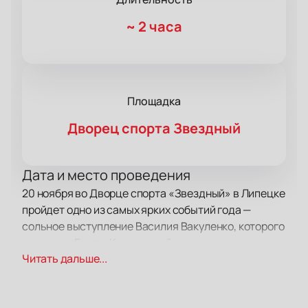
~
2 часа
Площадка
Дворец спорта Звездный
Дата и место проведения
20 ноября во Дворце спорта «Звездный» в Липецке
пройдет одно из самых ярких событий года —
сольное выступление Василия Вакуленко, которого
знают как Баста. Концертный зал находится по
Читать дальше...
адресу: ул. Валентины Терешковой, 13. Здесь
поклонники встретятся с любимым артистом и
услышат живое исполнение известных треков.