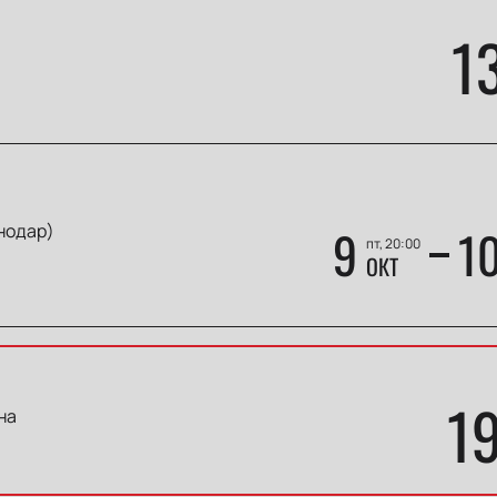
1
нодар)
9
1
пт, 20:00
ОКТ
1
на