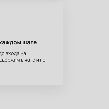
каждом шаге
до входа на
держим в чате и по