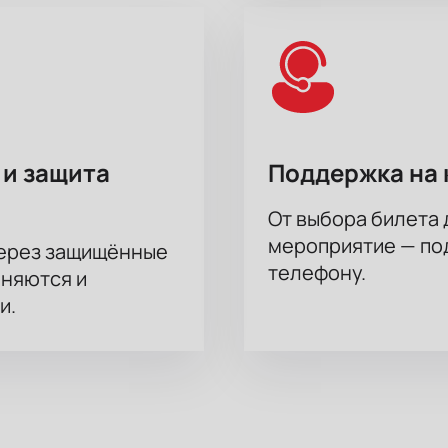
 и защита
Поддержка на 
От выбора билета 
мероприятие — под
через защищённые
телефону.
аняются и
и.