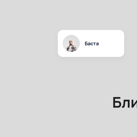
Баста
Бл