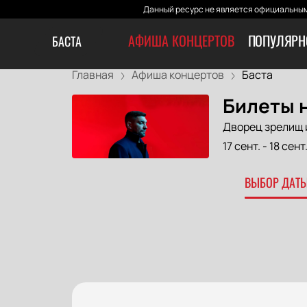
Данный ресурс не является официальным
АФИША КОНЦЕРТОВ
ПОПУЛЯРН
БАСТА
Главная
Афиша концертов
Баста
Билеты н
Дворец зрелищ 
17 сент.
-
18 сент
ВЫБОР ДАТЫ