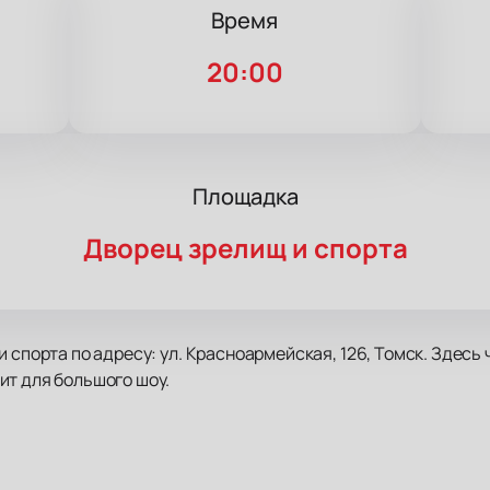
Время
20:00
Площадка
Дворец зрелищ и спорта
 спорта по адресу: ул. Красноармейская, 126, Томск. Здесь
ит для большого шоу.
й своими песнями и всегда собирает полные залы. Гости ве
гко находит общий язык с публикой, а его голос сразу узнаю