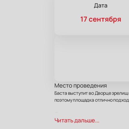
Дата
17 сентября
Место проведения
Баста выступит во Дворце зрелищ и
поэтому площадка отлично подход
О концерте
Читать дальше...
Баста много лет радует слушателе
новые работы музыканта. Артист ле