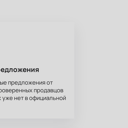
одящее место, опираясь на свои
редложения
нтах размещения и помогут
ые предложения от
проверенных продавцов
 музыкального праздника!
х уже нет в официальной