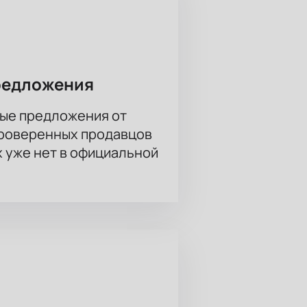
 остановитесь на комфортных
ы.
е шанс стать частью этого
редложения
ые предложения от
проверенных продавцов
х уже нет в официальной