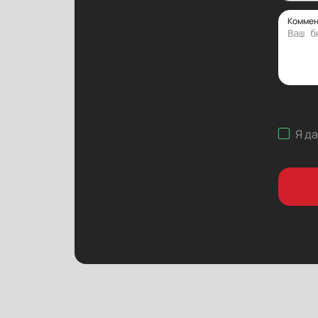
Коммен
Я д