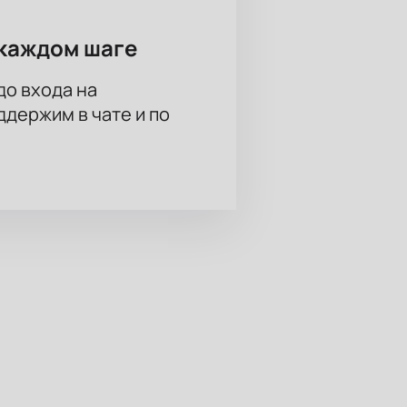
каждом шаге
до входа на
держим в чате и по