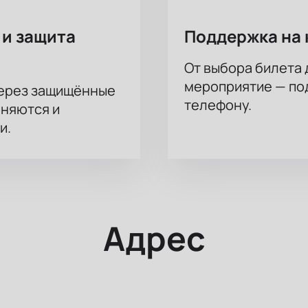
 и защита
Поддержка на 
От выбора билета 
мероприятие — под
через защищённые
телефону.
аняются и
и.
Адрес