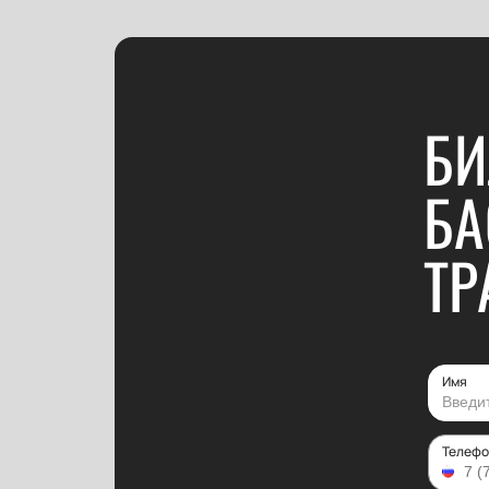
БИ
БА
ТР
Имя
Телефо