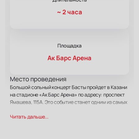
~
2 часа
Площадка
Ак Барс Арена
Место проведения
Большой сольный концерт Басты пройдет в Казани
на стадионе «Ак Барс Арена» по адресу: проспект
Ямашева, 115А. Это событие станет одним из самых
заметных музыкальных вечеров года для города.
Читать дальше...
О концерте
Василий Вакуленко, которого все знают как Басту,