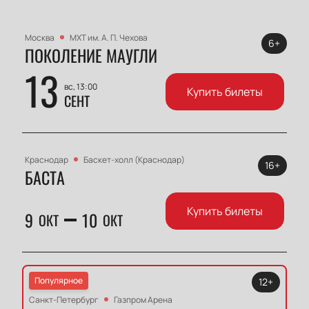
Москва
МХТ им. А. П. Чехова
6+
ПОКОЛЕНИЕ МАУГЛИ
13
вс, 13:00
Купить билеты
СЕНТ
Краснодар
Баскет-холл (Краснодар)
16+
БАСТА
Купить билеты
9
10
ОКТ
ОКТ
Популярное
12+
Санкт-Петербург
Газпром Арена