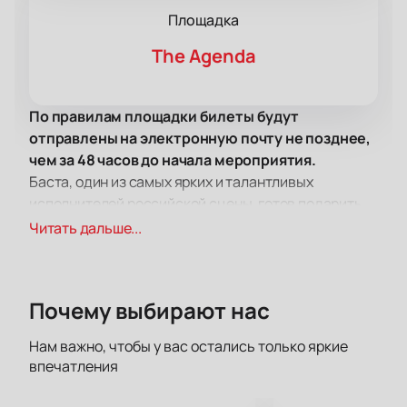
Площадка
The Agenda
По правилам площадки билеты будут
отправлены на электронную почту не позднее,
чем за 48 часов до начала мероприятия.
Баста, один из самых ярких и талантливых
исполнителей российской сцены, готов подарить
вам вечер, наполненный музыкой, эмоциями и
Читать дальше...
драйвом. Его песни давно стали народными
хитами, а концерты собирают тысячи поклонников
по всему миру.
Почему выбирают нас
На концерте Басты в The Agenda вы сможете
насладиться более чем двумя часами живого
Нам важно, чтобы у вас остались только яркие
исполнения самых любимых композиций. В
впечатления
программе — хиты с альбома «Баста 1» и новые
треки, такие как «Моя игра», «Урбан», «Чистый